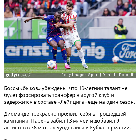
Рейтинг ФИФА
ТВ программа
RU
UA
Categories
Главная
Новости футбола
Видео
Трансферы
Новости футбола Украины
Боссы «быков» убеждены, что 19-летний талант не
Последние комментарии
будет форсировать трансфер в другой клуб и
Конкурс прогнозов
задержится в составе «Лейпцига» еще на один сезон.
Логин
Рейтинги
Диоманде прекрасно проявил себя в прошедшей
Правила
кампании. Парень забил 13 мячей и добавил 9
Коллективный прогноз
ассистов в 36 матчах Бундеслиги и Кубка Германии.
Турниры
Чемпионат Мира