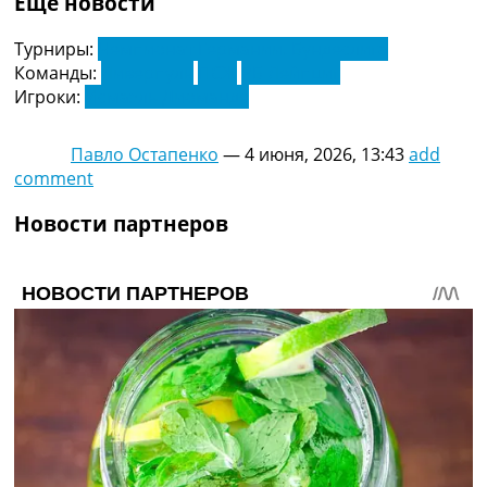
Еще новости
Украина. Премьер-Лига
Украина. Первая Лига
Турниры:
Чемпионат Германии. Бундеслига
Лига Чемпионов
Команды:
Ливерпуль
ПСЖ
РБ Лейпциг
Англия. Премьер Лига
Игроки:
Исмаэль Диоманде
Испания. Ла Лига
Другие Турниры >>>
Павло Остапенко
—
4 июня, 2026, 13:43
add
Таблицы
comment
Таблицы групп Чемпионата Мира
Украина. Премьер-Лига
Новости партнеров
Украина. Первая Лига
Лига Чемпионов. Таблицы групп
Англия. Премьер-Лига
Испания. Ла Лига
Все таблицы >>>
Рейтинги
Рейтинг стран УЕФА
Рейтинг клубов УЕФА
Рейтинг ФИФА
ТВ программа