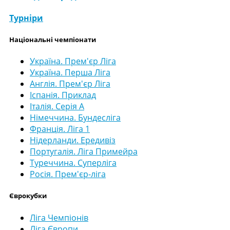
Турніри
Національні чемпіонати
Україна. Прем'єр Ліга
Україна. Перша Ліга
Англія. Прем'єр Ліга
Іспанія. Приклад
Італія. Серія А
Німеччина. Бундесліга
Франція. Ліга 1
Нідерланди. Ередивіз
Португалія. Ліга Примейра
Туреччина. Суперліга
Росія. Прем'єр-ліга
Єврокубки
Ліга Чемпіонів
Ліга Європи