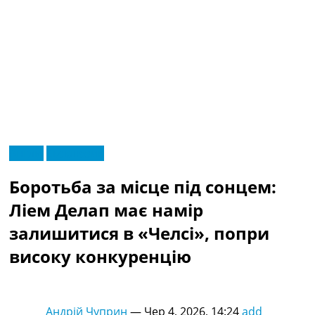
RU
Англія
Ексклюзив
UA
Головна
Меню
Боротьба за місце під сонцем:
Новини футболу
Відео
Ліем Делап має намір
Новини футболу України
залишитися в «Челсі», попри
Футбольні трансфери
Останні коментарі
високу конкуренцію
Конкурс прогнозів
Логін
Рейтінги
Андрій Чуприн
—
Чер 4, 2026, 14:24
add
Правила