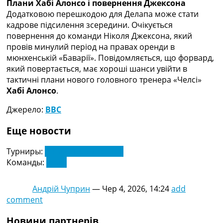
Плани Хабі Алонсо і повернення Джексона
Україна. Прем’єр-Ліга
Додатковою перешкодою для Делапа може стати
Україна. Перша Ліга
кадрове підсилення зсередини. Очікується
Ліга Чемпіонів
повернення до команди Ніколя Джексона, який
Англія. Прем’єр-Ліга
провів минулий період на правах оренди в
Іспанія. Ла Ліга
мюнхенській «Баварії». Повідомляється, що форвард,
Ще Турніри >>>
який повертається, має хороші шанси увійти в
Таблиці
тактичні плани нового головного тренера «Челсі»
Чемпіонат Світу. Турнирні таблиці
Хабі Алонсо
.
Таблиця УПЛ
Перша Ліга
Джерело:
BBC
Таблиця АПЛ
Таблиця Ла Ліги
Еще новости
Таблиця Ліги Чемпіонів
Всі таблиці >>>
Турниры:
Англія. Прем'єр-Ліга
Рейтинги
Команды:
Челсі
Рейтинг країн УЄФА
Рейтинг клубів УЄФА
Андрій Чуприн
—
Чер 4, 2026, 14:24
add
Рейтинг ФІФА
comment
Телепрограма
Новини партнерів