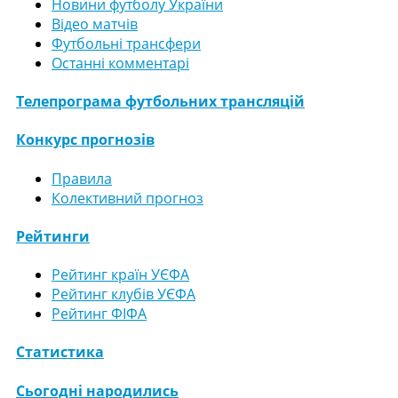
Новини футболу України
Відео матчів
Футбольні трансфери
Останні комментарі
Телепрограма футбольних трансляцій
Конкурс прогнозів
Правила
Колективний прогноз
Рейтинги
Рейтинг країн УЄФА
Рейтинг клубів УЄФА
Рейтинг ФІФА
Статистика
Сьогодні народились