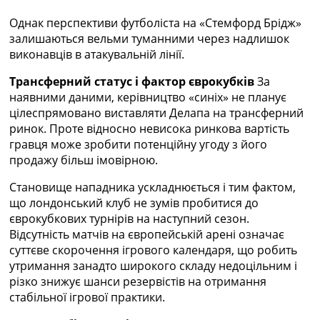
Рейтинг ФІФА
Однак перспективи футболіста на «Стемфорд Брідж»
Телепрограма
залишаються вельми туманними через надлишок
RU
виконавців в атакувальній лінії.
UA
Трансферний статус і фактор єврокубків
За
Categories
наявними даними, керівництво «синіх» не планує
цілеспрямовано виставляти Делапа на трансферний
Головна
ринок. Проте відносно невисока ринкова вартість
Новини футболу
гравця може зробити потенційну угоду з його
Відео
продажу більш імовірною.
Новини футболу України
Становище нападника ускладнюється і тим фактом,
Футбольні трансфери
що лондонський клуб не зумів пробитися до
Останні коментарі
єврокубкових турнірів на наступний сезон.
Конкурс прогнозів
Відсутність матчів на європейській арені означає
Логін
суттєве скорочення ігрового календаря, що робить
Рейтінги
утримання занадто широкого складу недоцільним і
Правила
різко знижує шанси резервістів на отримання
Колективний прогноз
стабільної ігрової практики.
Турніри
Чемпіонат Світу