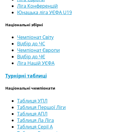
Ліга Конференцій
Юнацька ліга УЄФА U19
Національні збірні
Чемпіонат Світу
Відбір до ЧС
Чемпіонат Європи
Відбір до ЧЄ
Ліга Націй УЄФА
Турнірні таблиці
Національні чемпіонати
Таблиця УПЛ
Таблиця Першої Ліги
Таблиця АПЛ
Таблиця Ла Ліга
Таблиця Серії А