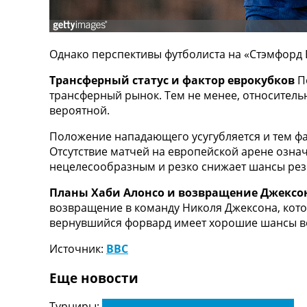
ТВ программа
RU
UA
Однако перспективы футболиста на «Стэмфорд 
Categories
Трансферный статус и фактор еврокубков
По
трансферный рынок. Тем не менее, относитель
Главная
вероятной.
Новости футбола
Положение нападающего усугубляется и тем фа
Видео
Отсутствие матчей на европейской арене озна
Трансферы
нецелесообразным и резко снижает шансы рез
Новости футбола Украины
Последние комментарии
Планы Хаби Алонсо и возвращение Джексо
Конкурс прогнозов
возвращение в команду Николя Джексона, кот
Логин
вернувшийся форвард имеет хорошие шансы во
Рейтинги
Правила
Источник:
BBC
Коллективный прогноз
Турниры
Еще новости
Чемпионат Мира
Украина. Премьер-Лига
Турниры:
Чемпионат Англии по футболу. АПЛ