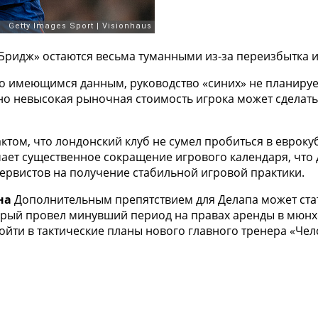
Бридж» остаются весьма туманными из-за переизбытка 
 имеющимся данным, руководство «синих» не планируе
но невысокая рыночная стоимость игрока может сделать
ктом, что лондонский клуб не сумел пробиться в еврок
чает существенное сокращение игрового календаря, что
ервистов на получение стабильной игровой практики.
на
Дополнительным препятствием для Делапа может стат
орый провел минувший период на правах аренды в мюнхе
йти в тактические планы нового главного тренера «Че