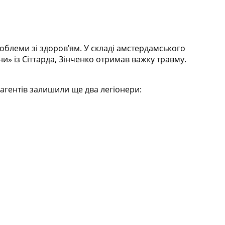
облеми зі здоров’ям. У складі амстердамського
ни» із Сіттарда, Зінченко отримав важку травму.
агентів залишили ще два легіонери: