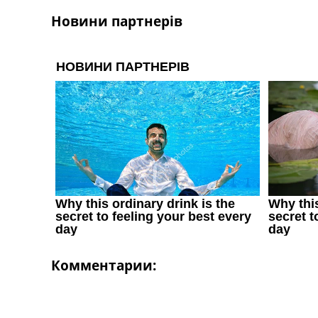
Україна. Перша Ліга
Новини партнерів
Ліга Чемпіонів
Англія. Прем’єр-Ліга
Іспанія. Ла Ліга
Ще Турніри >>>
Таблиці
Чемпіонат Світу. Турнирні таблиці
Таблиця УПЛ
Перша Ліга
Таблиця АПЛ
Таблиця Ла Ліги
Таблиця Ліги Чемпіонів
Всі таблиці >>>
Рейтинги
Рейтинг країн УЄФА
Рейтинг клубів УЄФА
Рейтинг ФІФА
Комментарии:
Телепрограма