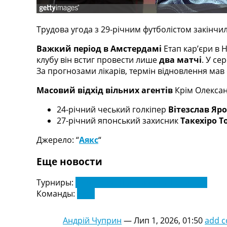
Телепрограма
RU
Трудова угода з 29-річним футболістом закінчи
UA
Важкий період в Амстердамі
Етап кар’єри в 
Categories
клубу він встиг провести лише
два матчі
. У се
За прогнозами лікарів, термін відновлення мав 
Головна
Масовий відхід вільних агентів
Крім Олексан
Новини футболу
Відео
24-річний чеський голкіпер
Вітезслав Яр
Новини футболу України
27-річний японський захисник
Такехіро Т
Футбольні трансфери
Останні коментарі
Джерело: “
Аякс
“
Конкурс прогнозів
Логін
Еще новости
Рейтінги
Правила
Турниры:
Чемпіонат Нідерландів. Ередивізі
Колективний прогноз
Команды:
Аякс
Турніри
Чемпіонат Світу
Андрій Чуприн
—
Лип 1, 2026, 01:50
add 
Україна. Прем’єр-Ліга