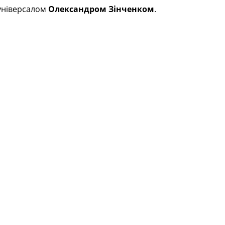
 універсалом
Олександром Зінченком
.