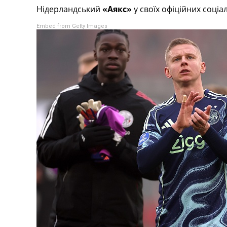
Нідерландський
«Аякс»
у своїх офіційних соці
Турніри
Чемпіонат Світу
Embed from Getty Images
Україна. Прем’єр-Ліга
Україна. Перша Ліга
Ліга Чемпіонів
Англія. Прем’єр-Ліга
Іспанія. Ла Ліга
Ще Турніри >>>
Таблиці
Чемпіонат Світу. Турнирні таблиці
Таблиця УПЛ
Перша Ліга
Таблиця АПЛ
Таблиця Ла Ліги
Таблиця Ліги Чемпіонів
Всі таблиці >>>
Рейтинги
Рейтинг країн УЄФА
Рейтинг клубів УЄФА
Рейтинг ФІФА