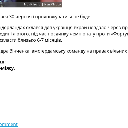
лася 30 червня і продовжуватися не буде.
Нідерландах склався для українця вкрай невдало через пр
редині лютого, під час поєдинку чемпіонату проти «Форту
скласти близько 6-7 місяців.
дра Зінченка, амстердамську команду на правах вільних 
ош
;
оміясу
.
comment