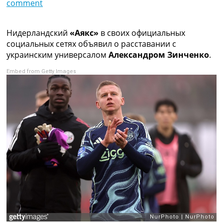
comment
Коллективный прогноз
Турниры
Чемпионат Мира
Нидерландский
«Аякс»
в своих официальных
Украина. Премьер-Лига
социальных сетях объявил о расставании с
Украина. Первая Лига
украинским универсалом
Александром Зинченко
.
Лига Чемпионов
Embed from Getty Images
Англия. Премьер Лига
Испания. Ла Лига
Другие Турниры >>>
Таблицы
Таблицы групп Чемпионата Мира
Украина. Премьер-Лига
Украина. Первая Лига
Лига Чемпионов. Таблицы групп
Англия. Премьер-Лига
Испания. Ла Лига
Все таблицы >>>
Рейтинги
Рейтинг стран УЕФА
Рейтинг клубов УЕФА