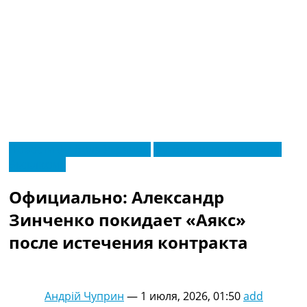
RU
Новости футбола Украины
Футбольные трансферы
UA
Эксклюзив
Главная
Меню
Новости футбола
Официально: Александр
Видео
Трансферы
Зинченко покидает «Аякс»
Новости футбола Украины
после истечения контракта
Последние комментарии
Конкурс прогнозов
Логин
Рейтинги
Андрій Чуприн
—
1 июля, 2026, 01:50
add
Правила