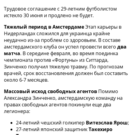
Рейтинг ФИФА
Трудовое соглашение с 29-летним футболистом
ТВ программа
истекло 30 июня и продлено не будет.
RU
Тяжелый период в Амстердаме
Этап карьеры в
UA
Нидерландах сложился для украинца крайне
неудачно из-за проблем со здоровьем. В составе
Categories
амстердамского клуба он успел провести всего
два
матча
. В середине февраля, во время поединка
Главная
чемпионата против «Фортуны» из Ситтарда,
Новости футбола
Зинченко получил тяжелую травму. По прогнозам
Видео
врачей, срок восстановления должен был составить
Трансферы
около 6-7 месяцев.
Новости футбола Украины
Последние комментарии
Массовый исход свободных агентов
Помимо
Конкурс прогнозов
Александра Зинченко, амстердамскую команду на
Логин
правах свободных агентов покинули еще два
Рейтинги
легионера:
Правила
Коллективный прогноз
24-летний чешский голкипер
Витезслав Ярош
;
Турниры
27-летний японский защитник
Такехиро
Чемпионат Мира