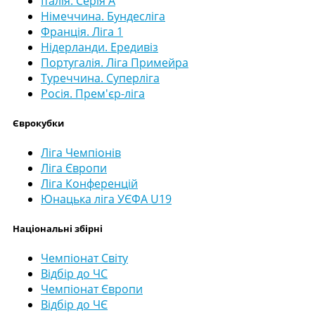
Італія. Серія А
Німеччина. Бундесліга
Франція. Ліга 1
Нідерланди. Ередивіз
Португалія. Ліга Примейра
Туреччина. Суперліга
Росія. Прем'єр-ліга
Єврокубки
Ліга Чемпіонів
Ліга Європи
Ліга Конференцій
Юнацька ліга УЄФА U19
Національні збірні
Чемпіонат Світу
Відбір до ЧС
Чемпіонат Європи
Відбір до ЧЄ