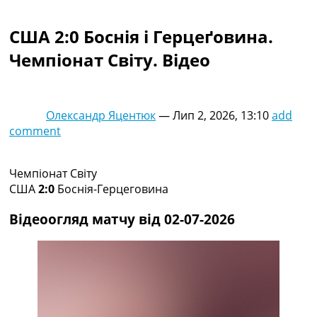
Колективний прогноз
Турніри
США 2:0 Боснія і Герцеґовина.
Чемпіонат Світу
Чемпіонат Світу. Відео
Україна. Прем’єр-Ліга
Україна. Перша Ліга
Ліга Чемпіонів
Англія. Прем’єр-Ліга
Олександр Яцентюк
—
Лип 2, 2026, 13:10
add
Іспанія. Ла Ліга
comment
Ще Турніри >>>
Таблиці
Чемпіонат Світу. Турнирні таблиці
Чемпіонат Світу
Таблиця УПЛ
США
2:0
Боснія-Герцеговина
Перша Ліга
Таблиця АПЛ
Відеоогляд матчу від 02-07-2026
Таблиця Ла Ліги
Таблиця Ліги Чемпіонів
Всі таблиці >>>
Рейтинги
Рейтинг країн УЄФА
Рейтинг клубів УЄФА