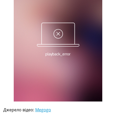
Рейтинг ФІФА
Телепрограма
RU
UA
Categories
Головна
Новини футболу
Відео
Новини футболу України
Футбольні трансфери
Останні коментарі
Конкурс прогнозів
Логін
Рейтінги
Правила
Колективний прогноз
Турніри
Джерело відео:
Megogo
Чемпіонат Світу