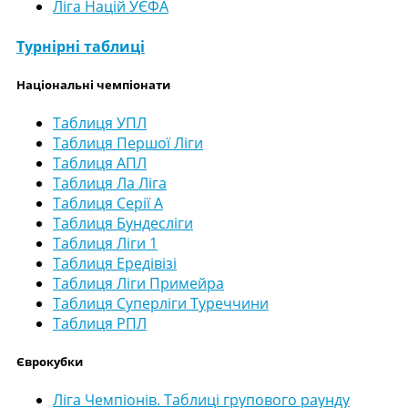
Ліга Націй УЄФА
Турнірні таблиці
Національні чемпіонати
Таблиця УПЛ
Таблиця Першої Ліги
Таблиця АПЛ
Таблиця Ла Ліга
Таблиця Серії А
Таблиця Бундесліги
Таблиця Ліги 1
Таблиця Ередівізі
Таблиця Ліги Примейра
Таблиця Суперліги Туреччини
Таблиця РПЛ
Єврокубки
Ліга Чемпіонів. Таблиці групового раунду