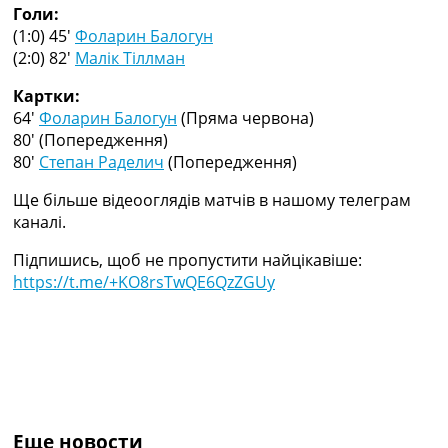
Голи:
Україна. Прем’єр-Ліга
(1:0) 45′
Фоларин Балогун
Україна. Перша Ліга
(2:0) 82′
Малік Тіллман
Ліга Чемпіонів
Англія. Прем’єр-Ліга
Картки:
Іспанія. Ла Ліга
64′
Фоларин Балогун
(Пряма червона)
Ще Турніри >>>
80′
(Попередження)
Таблиці
80′
Степан Раделич
(Попередження)
Чемпіонат Світу. Турнирні таблиці
Таблиця УПЛ
Ще більше відеооглядів матчів в нашому телеграм
Перша Ліга
каналі.
Таблиця АПЛ
Таблиця Ла Ліги
Підпишись, щоб не пропустити найцікавіше:
Таблиця Ліги Чемпіонів
https://t.me/+KO8rsTwQE6QzZGUy
Всі таблиці >>>
Рейтинги
Рейтинг країн УЄФА
Рейтинг клубів УЄФА
Рейтинг ФІФА
Телепрограма
Еще новости