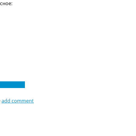
сное:
н Балогун
0
add comment