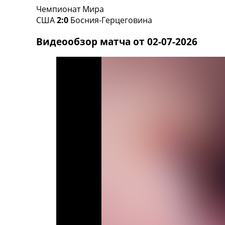
Чемпионат Мира
Турниры
США
2:0
Босния-Герцеговина
Чемпионат Мира
Украина. Премьер-Лига
Видеообзор матча от 02-07-2026
Украина. Первая Лига
Лига Чемпионов
Англия. Премьер Лига
Испания. Ла Лига
Другие Турниры >>>
Таблицы
Таблицы групп Чемпионата Мира
Украина. Премьер-Лига
Украина. Первая Лига
Лига Чемпионов. Таблицы групп
Англия. Премьер-Лига
Испания. Ла Лига
Все таблицы >>>
Рейтинги
Рейтинг стран УЕФА
Рейтинг клубов УЕФА
Рейтинг ФИФА