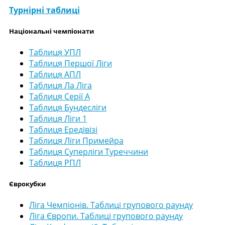
Турнірні таблиці
Національні чемпіонати
Таблиця УПЛ
Таблиця Першої Ліги
Таблиця АПЛ
Таблиця Ла Ліга
Таблиця Серії А
Таблиця Бундесліги
Таблиця Ліги 1
Таблиця Ередівізі
Таблиця Ліги Примейра
Таблиця Суперліги Туреччини
Таблиця РПЛ
Єврокубки
Ліга Чемпіонів. Таблиці групового раунду
Ліга Європи. Таблиці групового раунду