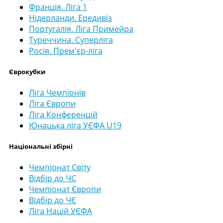
Франція. Ліга 1
Нідерланди. Ередивіз
Португалія. Ліга Примейра
Туреччина. Суперліга
Росія. Прем'єр-ліга
Єврокубки
Ліга Чемпіонів
Ліга Європи
Ліга Конференцій
Юнацька ліга УЄФА U19
Національні збірні
Чемпіонат Світу
Відбір до ЧС
Чемпіонат Європи
Відбір до ЧЄ
Ліга Націй УЄФА