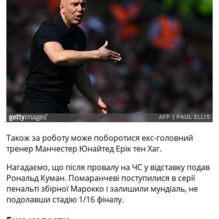
Рейтинг ФІФА
Телепрограма
RU
UA
Categories
Головна
Новини футболу
Відео
Новини футболу України
Футбольні трансфери
Також за роботу може поборотися екс-головний
Останні коментарі
тренер Манчестер Юнайтед Ерік тен Хаг.
Конкурс прогнозів
Логін
Нагадаємо, що після провалу на ЧС у відставку подав
Рейтінги
Рональд Куман. Помаранчеві поступилися в серії
Правила
пенальті збірної Марокко і залишили мундіаль, не
Колективний прогноз
подолавши стадію 1/16 фіналу.
Турніри
Чемпіонат Світу