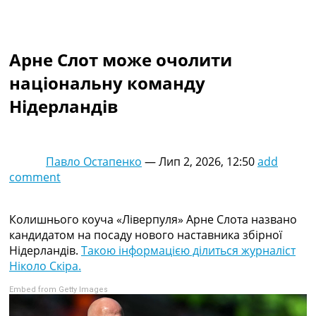
Колективний прогноз
Турніри
Чемпіонат Світу
Арне Слот може очолити
Україна. Прем’єр-Ліга
Україна. Перша Ліга
національну команду
Ліга Чемпіонів
Нідерландів
Англія. Прем’єр-Ліга
Іспанія. Ла Ліга
Ще Турніри >>>
Таблиці
Павло Остапенко
—
Лип 2, 2026, 12:50
add
Чемпіонат Світу. Турнирні таблиці
comment
Таблиця УПЛ
Перша Ліга
Таблиця АПЛ
Колишнього коуча «Ліверпуля» Арне Слота названо
Таблиця Ла Ліги
кандидатом на посаду нового наставника збірної
Таблиця Ліги Чемпіонів
Нідерландів.
Такою інформацією ділиться журналіст
Всі таблиці >>>
Ніколо Скіра.
Рейтинги
Embed from Getty Images
Рейтинг країн УЄФА
Рейтинг клубів УЄФА