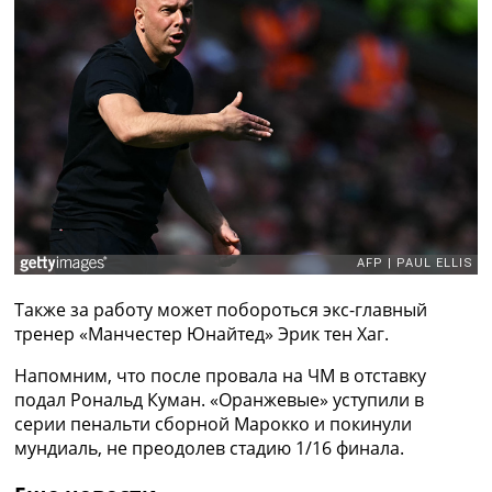
Рейтинг ФИФА
ТВ программа
RU
UA
Categories
Главная
Новости футбола
Видео
Трансферы
Новости футбола Украины
Также за работу может побороться экс-главный
Последние комментарии
тренер «Манчестер Юнайтед» Эрик тен Хаг.
Конкурс прогнозов
Логин
Напомним, что после провала на ЧМ в отставку
Рейтинги
подал Рональд Куман. «Оранжевые» уступили в
Правила
серии пенальти сборной Марокко и покинули
Коллективный прогноз
мундиаль, не преодолев стадию 1/16 финала.
Турниры
Чемпионат Мира