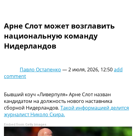
Коллективный прогноз
Турниры
Чемпионат Мира
Арне Слот может возглавить
Украина. Премьер-Лига
Украина. Первая Лига
национальную команду
Лига Чемпионов
Нидерландов
Англия. Премьер Лига
Испания. Ла Лига
Другие Турниры >>>
Таблицы
Павло Остапенко
—
2 июля, 2026, 12:50
add
Таблицы групп Чемпионата Мира
comment
Украина. Премьер-Лига
Украина. Первая Лига
Лига Чемпионов. Таблицы групп
Бывший коуч «Ливерпуля» Арне Слот назван
Англия. Премьер-Лига
кандидатом на должность нового наставника
Испания. Ла Лига
сборной Нидерландов.
Такой информацией делится
Все таблицы >>>
журналист Николо Скира.
Рейтинги
Embed from Getty Images
Рейтинг стран УЕФА
Рейтинг клубов УЕФА