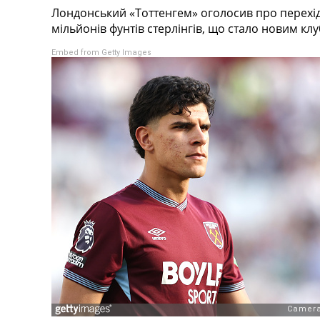
Лондонський «Тоттенгем» оголосив про перехід
Турніри
мільйонів фунтів стерлінгів, що стало новим к
Чемпіонат Світу
Україна. Прем’єр-Ліга
Embed from Getty Images
Україна. Перша Ліга
Ліга Чемпіонів
Англія. Прем’єр-Ліга
Іспанія. Ла Ліга
Ще Турніри >>>
Таблиці
Чемпіонат Світу. Турнирні таблиці
Таблиця УПЛ
Перша Ліга
Таблиця АПЛ
Таблиця Ла Ліги
Таблиця Ліги Чемпіонів
Всі таблиці >>>
Рейтинги
Рейтинг країн УЄФА
Рейтинг клубів УЄФА
Рейтинг ФІФА