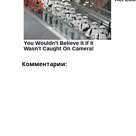
Україна. Перша Ліга
Ліга Чемпіонів
Англія. Прем’єр-Ліга
Іспанія. Ла Ліга
Ще Турніри >>>
Таблиці
Чемпіонат Світу. Турнирні таблиці
Таблиця УПЛ
Перша Ліга
Комментарии:
Таблиця АПЛ
Таблиця Ла Ліги
Таблиця Ліги Чемпіонів
Всі таблиці >>>
Рейтинги
Рейтинг країн УЄФА
Рейтинг клубів УЄФА
Рейтинг ФІФА
Телепрограма