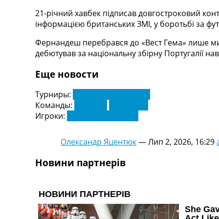
Телепрограма
21-річний хавбек підписав довгостроковий конт
інформацією британських ЗМІ, у боротьбі за ф
RU
UA
Фернандеш перебрався до «Вест Гема» лише минул
дебютував за національну збірну Португалії нав
Categories
Еще новости
Головна
Новини футболу
Турниры:
Англія. Прем'єр-Ліга
Відео
Команды:
Вест Гем
Тоттенгем
Новини футболу України
Игроки:
Матеус Фернандес
Футбольні трансфери
Останні коментарі
Конкурс прогнозів
Олександр Яцентюк
—
Лип 2, 2026, 16:29
Логін
Новини партнерів
Рейтінги
Правила
Колективний прогноз
Турніри
Чемпіонат Світу
Україна. Прем’єр-Ліга