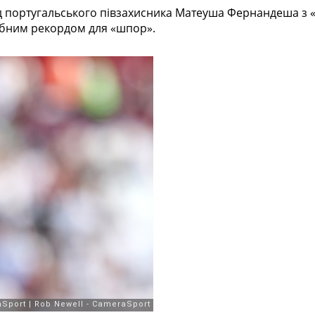
 португальського півзахисника Матеуша Фернандеша з «В
лубним рекордом для «шпор».