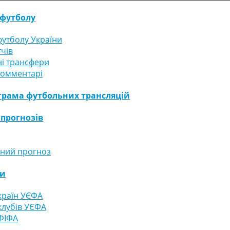
футболу
утболу України
тчів
і трансфери
комментарі
грама футбольних трансляцій
 прогнозів
ний прогноз
ги
країн УЄФА
клубів УЄФА
ФІФА