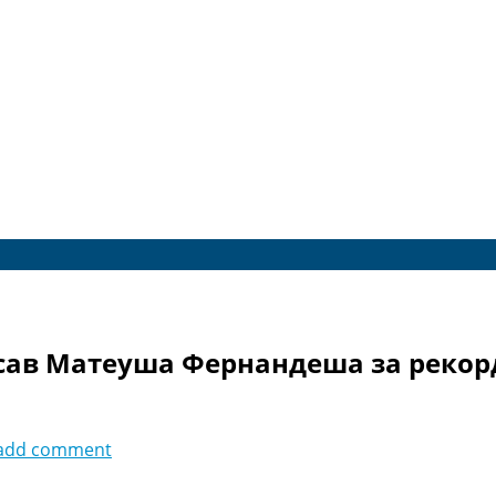
сав Матеуша Фернандеша за рекорд
add comment