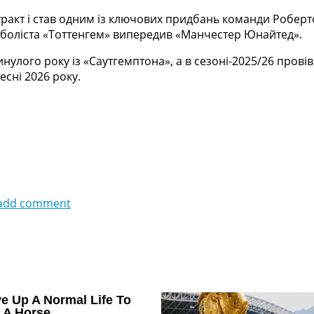
ракт і став одним із ключових придбань команди Роберто 
утболіста «Тоттенгем» випередив «Манчестер Юнайтед».
ого року із «Саутгемптона», а в сезоні-2025/26 провів 3
есні 2026 року.
add comment