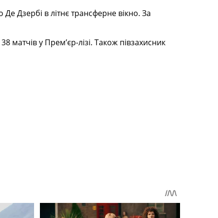
Де Дзербі в літнє трансферне вікно. За
8 матчів у Прем’єр-лізі. Також півзахисник