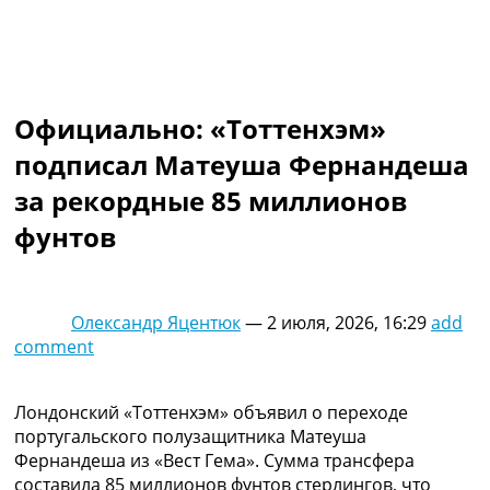
Коллективный прогноз
Турниры
Чемпионат Мира
Украина. Премьер-Лига
Украина. Первая Лига
Официально: «Тоттенхэм»
Лига Чемпионов
подписал Матеуша Фернандеша
Англия. Премьер Лига
Испания. Ла Лига
за рекордные 85 миллионов
Другие Турниры >>>
фунтов
Таблицы
Таблицы групп Чемпионата Мира
Украина. Премьер-Лига
Украина. Первая Лига
Олександр Яцентюк
—
2 июля, 2026, 16:29
add
Лига Чемпионов. Таблицы групп
comment
Англия. Премьер-Лига
Испания. Ла Лига
Все таблицы >>>
Лондонский «Тоттенхэм» объявил о переходе
Рейтинги
португальского полузащитника Матеуша
Рейтинг стран УЕФА
Фернандеша из «Вест Гема». Сумма трансфера
Рейтинг клубов УЕФА
составила 85 миллионов фунтов стерлингов, что