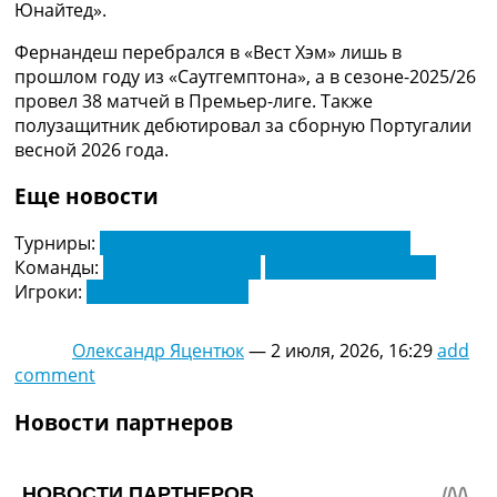
Юнайтед».
Украина. Премьер-Лига
Украина. Первая Лига
Фернандеш перебрался в «Вест Хэм» лишь в
Лига Чемпионов
прошлом году из «Саутгемптона», а в сезоне-2025/26
Англия. Премьер Лига
провел 38 матчей в Премьер-лиге. Также
Испания. Ла Лига
полузащитник дебютировал за сборную Португалии
Другие Турниры >>>
весной 2026 года.
Таблицы
Таблицы групп Чемпионата Мира
Еще новости
Украина. Премьер-Лига
Украина. Первая Лига
Турниры:
Чемпионат Англии по футболу. АПЛ
Лига Чемпионов. Таблицы групп
Команды:
Вест Хэм Юнайтед
Тоттенхэм Хотспурс
Англия. Премьер-Лига
Игроки:
Матеус Фернандес
Испания. Ла Лига
Все таблицы >>>
Олександр Яцентюк
—
2 июля, 2026, 16:29
add
Рейтинги
comment
Рейтинг стран УЕФА
Рейтинг клубов УЕФА
Новости партнеров
Рейтинг ФИФА
ТВ программа