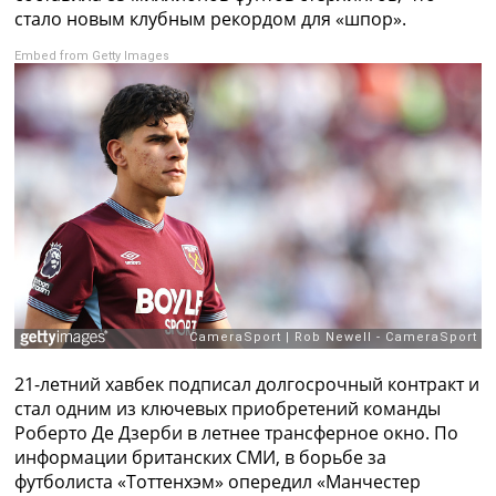
Рейтинг ФИФА
стало новым клубным рекордом для «шпор».
ТВ программа
Embed from Getty Images
RU
UA
Categories
Главная
Новости футбола
Видео
Трансферы
Новости футбола Украины
Последние комментарии
Конкурс прогнозов
Логин
21-летний хавбек подписал долгосрочный контракт и
Рейтинги
стал одним из ключевых приобретений команды
Правила
Роберто Де Дзерби в летнее трансферное окно. По
Коллективный прогноз
информации британских СМИ, в борьбе за
Турниры
футболиста «Тоттенхэм» опередил «Манчестер
Чемпионат Мира