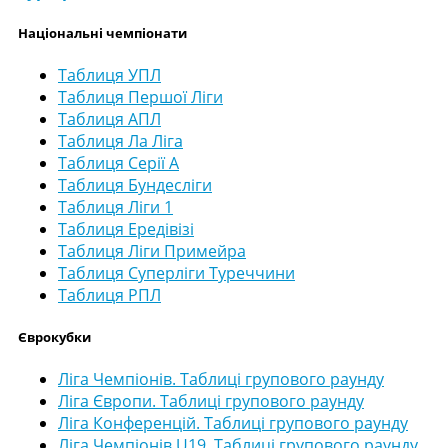
Національні чемпіонати
Таблиця УПЛ
Таблиця Першої Ліги
Таблиця АПЛ
Таблиця Ла Ліга
Таблиця Серії А
Таблиця Бундесліги
Таблиця Ліги 1
Таблиця Ередівізі
Таблиця Ліги Примейра
Таблиця Суперліги Туреччини
Таблиця РПЛ
Єврокубки
Ліга Чемпіонів. Таблиці групового раунду
Ліга Європи. Таблиці групового раунду
Ліга Конференцій. Таблиці групового раунду
Ліга Чемпіонів U19. Таблиці групового раунду