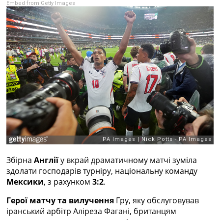
Embed from Getty Images
Рейтинг ФІФА
Телепрограма
RU
UA
Categories
Головна
Новини футболу
Відео
Новини футболу України
Футбольні трансфери
Останні коментарі
Конкурс прогнозів
Збірна
Англії
у вкрай драматичному матчі зуміла
Логін
здолати господарів турніру, національну команду
Рейтінги
Мексики
, з рахунком
3:2
.
Правила
Колективний прогноз
Герої матчу та вилучення
Гру, яку обслуговував
Турніри
іранський арбітр Аліреза Фагані, британцям
Чемпіонат Світу