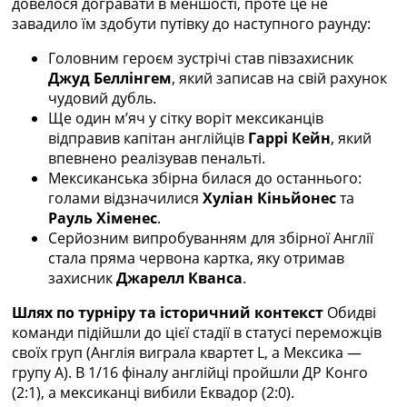
довелося догравати в меншості, проте це не
Україна. Прем’єр-Ліга
завадило їм здобути путівку до наступного раунду:
Україна. Перша Ліга
Ліга Чемпіонів
Головним героєм зустрічі став півзахисник
Англія. Прем’єр-Ліга
Джуд Беллінгем
, який записав на свій рахунок
Іспанія. Ла Ліга
чудовий дубль.
Ще Турніри >>>
Ще один м’яч у сітку воріт мексиканців
Таблиці
відправив капітан англійців
Гаррі Кейн
, який
Чемпіонат Світу. Турнирні таблиці
впевнено реалізував пенальті.
Таблиця УПЛ
Мексиканська збірна билася до останнього:
Перша Ліга
голами відзначилися
Хуліан Кіньйонес
та
Таблиця АПЛ
Рауль Хіменес
.
Таблиця Ла Ліги
Серйозним випробуванням для збірної Англії
Таблиця Ліги Чемпіонів
стала пряма червона картка, яку отримав
Всі таблиці >>>
захисник
Джарелл Кванса
.
Рейтинги
Шлях по турніру та історичний контекст
Обидві
Рейтинг країн УЄФА
команди підійшли до цієї стадії в статусі переможців
Рейтинг клубів УЄФА
своїх груп (Англія виграла квартет L, а Мексика —
Рейтинг ФІФА
групу А). В 1/16 фіналу англійці пройшли ДР Конго
Телепрограма
(2:1), а мексиканці вибили Еквадор (2:0).