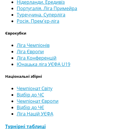
Нідерланди. Ередивіз
Португалія. Ліга Примейра
Туреччина. Суперліга
Росія. Прем'єр-ліга
Єврокубки
Ліга Чемпіонів
Ліга Європи
Ліга Конференцій
Юнацька ліга УЄФА U19
Національні збірні
Чемпіонат Світу
Відбір до ЧС
Чемпіонат Європи
Відбір до ЧЄ
Ліга Націй УЄФА
Турнірні таблиці