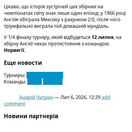
Цікаво, що історія зустрічей цих збірних на
чемпіонатах світу знає лише один епізод: у 1966 році
Англія обіграла Мексику з рахунком 2:0, після чого
тріумфально виграла той домашній мундіаль.
У 1/4 фіналу турніру, який відбудеться
12 липня
, на
збірну Англії чекає протистояння з командою
Норвегії
.
Еще новости
Турниры:
Чемпіонат Світу
Команды:
Англія
Мексика
Андрій Чуприн
—
Лип 6, 2026, 12:29
add
comment
Новини партнерів