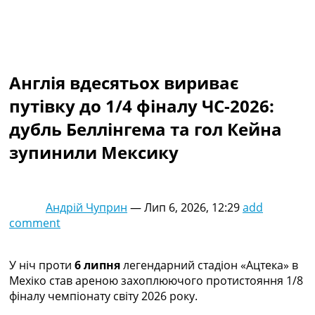
Колективний прогноз
Турніри
Чемпіонат Світу
Україна. Прем’єр-Ліга
Україна. Перша Ліга
Англія вдесятьох вириває
Ліга Чемпіонів
путівку до 1/4 фіналу ЧС-2026:
Англія. Прем’єр-Ліга
Іспанія. Ла Ліга
дубль Беллінгема та гол Кейна
Ще Турніри >>>
зупинили Мексику
Таблиці
Чемпіонат Світу. Турнирні таблиці
Таблиця УПЛ
Перша Ліга
Андрій Чуприн
—
Лип 6, 2026, 12:29
add
Таблиця АПЛ
comment
Таблиця Ла Ліги
Таблиця Ліги Чемпіонів
Всі таблиці >>>
У ніч проти
6 липня
легендарний стадіон «Ацтека» в
Рейтинги
Мехіко став ареною захоплюючого протистояння 1/8
Рейтинг країн УЄФА
фіналу чемпіонату світу 2026 року.
Рейтинг клубів УЄФА