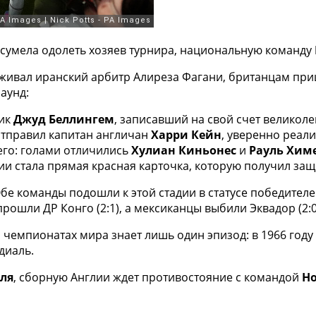
сумела одолеть хозяев турнира, национальную команду
живал иранский арбитр Алиреза Фагани, британцам при
аунд:
ник
Джуд Беллингем
, записавший на свой счет великол
отправил капитан англичан
Харри Кейн
, уверенно реал
его: голами отличились
Хулиан Киньонес
и
Рауль Хим
и стала прямая красная карточка, которую получил за
бе команды подошли к этой стадии в статусе победителей
прошли ДР Конго (2:1), а мексиканцы выбили Эквадор (2:0
 чемпионатах мира знает лишь один эпизод: в 1966 году 
диаль.
ля
, сборную Англии ждет противостояние с командой
Н