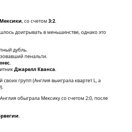
Мексики
, со счетом
3:2
.
шлось доигрывать в меньшинстве, однако это
епный дубль.
изовавший пенальти.
енес
.
щитник
Джарелл Кванса
.
 своих групп (Англия выиграла квартет L, а
).
Англия обыграла Мексику со счетом 2:0, после
орвегии
.