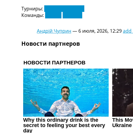
Украина. Первая Лига
Турниры:
Чемпионат Мира
Лига Чемпионов
Команды:
Англия
Мексика
Англия. Премьер Лига
Испания. Ла Лига
Андрій Чуприн
—
6 июля, 2026, 12:29
add
Другие Турниры >>>
Таблицы
Новости партнеров
Таблицы групп Чемпионата Мира
Украина. Премьер-Лига
Украина. Первая Лига
Лига Чемпионов. Таблицы групп
Англия. Премьер-Лига
Испания. Ла Лига
Все таблицы >>>
Рейтинги
Рейтинг стран УЕФА
Рейтинг клубов УЕФА
Рейтинг ФИФА
ТВ программа