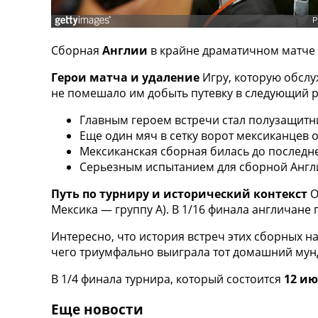
ТВ программа
RU
Сборная
Англии
в крайне драматичном матче 
UA
Герои матча и удаление
Игру, которую обслу
Categories
не помешало им добыть путевку в следующий р
Главная
Главным героем встречи стал полузащит
Новости футбола
Еще один мяч в сетку ворот мексиканцев 
Видео
Мексиканская сборная билась до последн
Трансферы
Серьезным испытанием для сборной Англи
Новости футбола Украины
Последние комментарии
Путь по турниру и исторический контекст
О
Конкурс прогнозов
Мексика — группу А). В 1/16 финала англичане 
Логин
Интересно, что история встреч этих сборных на
Рейтинги
чего триумфально выиграла тот домашний мун
Правила
Коллективный прогноз
В 1/4 финала турнира, который состоится
12 ию
Турниры
Чемпионат Мира
Еще новости
Украина. Премьер-Лига