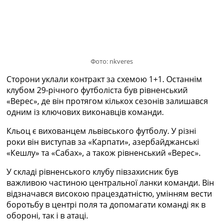
Україна. Прем’єр-Ліга
Україна. Перша Ліга
Ліга Чемпіонів
Англія. Прем’єр-Ліга
Іспанія. Ла Ліга
Фото: nkveres
Ще Турніри >>>
Таблиці
Сторони уклали контракт за схемою 1+1. Останнім
Чемпіонат Світу. Турнирні таблиці
клубом 29-річного футболіста був рівненський
Таблиця УПЛ
«Верес», де він протягом кількох сезонів залишався
Перша Ліга
одним із ключових виконавців команди.
Таблиця АПЛ
Таблиця Ла Ліги
Кльоц є вихованцем львівського футболу. У різні
Таблиця Ліги Чемпіонів
роки він виступав за «Карпати», азербайджанські
Всі таблиці >>>
«Кешлу» та «Сабах», а також рівненський «Верес».
Рейтинги
У складі рівненського клубу півзахисник був
Рейтинг країн УЄФА
важливою частиною центральної ланки команди. Він
Рейтинг клубів УЄФА
відзначався високою працездатністю, умінням вести
Рейтинг ФІФА
боротьбу в центрі поля та допомагати команді як в
Телепрограма
обороні, так і в атаці.