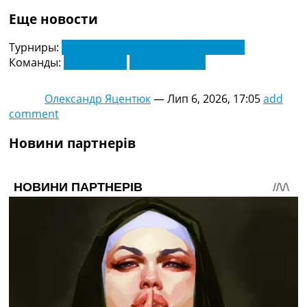
Еще новости
Турниры:
Чемпіонат України з футболу. УПЛ
Команды:
Верес Рівне
Чорноморець
Олександр Яцентюк
—
Лип 6, 2026, 17:05
add
comment
Новини партнерів