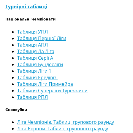
Турнірні таблиці
Національні чемпіонати
Таблиця УПЛ
Таблиця Першої Ліги
Таблиця АПЛ
Таблиця Ла Ліга
Таблиця Серії А
Таблиця Бундесліги
Таблиця Ліги 1
Таблиця Ередівізі
Таблиця Ліги Примейра
Таблиця Суперліги Туреччини
Таблиця РПЛ
Єврокубки
Ліга Чемпіонів. Таблиці групового раунду
Ліга Європи. Таблиці групового раунду