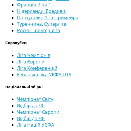
Франція. Ліга 1
Нідерланди. Ередивіз
Португалія. Ліга Примейра
Туреччина. Суперліга
Росія. Прем'єр-ліга
Єврокубки
Ліга Чемпіонів
Ліга Європи
Ліга Конференцій
Юнацька ліга УЄФА U19
Національні збірні
Чемпіонат Світу
Відбір до ЧС
Чемпіонат Європи
Відбір до ЧЄ
Ліга Націй УЄФА