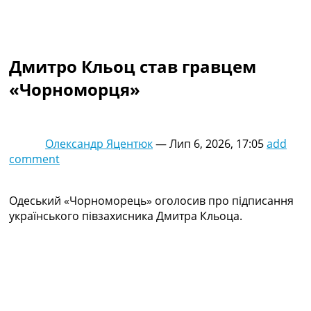
Колективний прогноз
Турніри
Чемпіонат Світу
Україна. Прем’єр-Ліга
Дмитро Кльоц став гравцем
Україна. Перша Ліга
«Чорноморця»
Ліга Чемпіонів
Англія. Прем’єр-Ліга
Іспанія. Ла Ліга
Ще Турніри >>>
Олександр Яцентюк
—
Лип 6, 2026, 17:05
add
Таблиці
comment
Чемпіонат Світу. Турнирні таблиці
Таблиця УПЛ
Перша Ліга
Одеський «Чорноморець» оголосив про підписання
Таблиця АПЛ
українського півзахисника Дмитра Кльоца.
Таблиця Ла Ліги
Таблиця Ліги Чемпіонів
Всі таблиці >>>
Рейтинги
Рейтинг країн УЄФА
Рейтинг клубів УЄФА