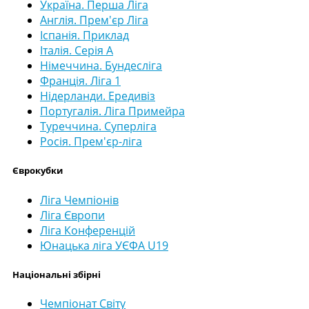
Україна. Перша Ліга
Англія. Прем'єр Ліга
Іспанія. Приклад
Італія. Серія А
Німеччина. Бундесліга
Франція. Ліга 1
Нідерланди. Ередивіз
Португалія. Ліга Примейра
Туреччина. Суперліга
Росія. Прем'єр-ліга
Єврокубки
Ліга Чемпіонів
Ліга Європи
Ліга Конференцій
Юнацька ліга УЄФА U19
Національні збірні
Чемпіонат Світу