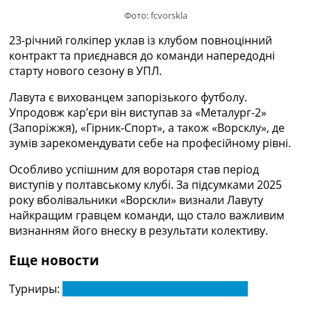
Україна. Прем’єр-Ліга
Фото: fcvorskla
Україна. Перша Ліга
23-річний голкіпер уклав із клубом повноцінний
Ліга Чемпіонів
контракт та приєднався до команди напередодні
Англія. Прем’єр-Ліга
старту нового сезону в УПЛ.
Іспанія. Ла Ліга
Ще Турніри >>>
Лавута є вихованцем запорізького футболу.
Таблиці
Упродовж кар’єри він виступав за «Металург-2»
Чемпіонат Світу. Турнирні таблиці
(Запоріжжя), «Гірник-Спорт», а також «Ворсклу», де
Таблиця УПЛ
зумів зарекомендувати себе на професійному рівні.
Перша Ліга
Таблиця АПЛ
Особливо успішним для воротаря став період
Таблиця Ла Ліги
виступів у полтавському клубі. За підсумками 2025
Таблиця Ліги Чемпіонів
року вболівальники «Ворскли» визнали Лавуту
Всі таблиці >>>
найкращим гравцем команди, що стало важливим
Рейтинги
визнанням його внеску в результати колективу.
Рейтинг країн УЄФА
Рейтинг клубів УЄФА
Еще новости
Рейтинг ФІФА
Телепрограма
Турниры:
Чемпіонат України з футболу. УПЛ