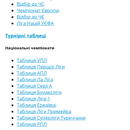
Відбір до ЧС
Чемпіонат Європи
Відбір до ЧЄ
Ліга Націй УЄФА
Турнірні таблиці
Національні чемпіонати
Таблиця УПЛ
Таблиця Першої Ліги
Таблиця АПЛ
Таблиця Ла Ліга
Таблиця Серії А
Таблиця Бундесліги
Таблиця Ліги 1
Таблиця Ередівізі
Таблиця Ліги Примейра
Таблиця Суперліги Туреччини
Таблиця РПЛ