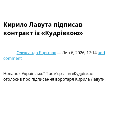
Колективний прогноз
Турніри
Чемпіонат Світу
Україна. Прем’єр-Ліга
Кирило Лавута підписав
Україна. Перша Ліга
контракт із «Кудрівкою»
Ліга Чемпіонів
Англія. Прем’єр-Ліга
Іспанія. Ла Ліга
Ще Турніри >>>
Олександр Яцентюк
—
Лип 6, 2026, 17:14
add
Таблиці
comment
Чемпіонат Світу. Турнирні таблиці
Таблиця УПЛ
Перша Ліга
Новачок Української Прем’єр-ліги «Кудрівка»
Таблиця АПЛ
оголосив про підписання воротаря Кирила Лавути.
Таблиця Ла Ліги
Таблиця Ліги Чемпіонів
Всі таблиці >>>
Рейтинги
Рейтинг країн УЄФА
Рейтинг клубів УЄФА