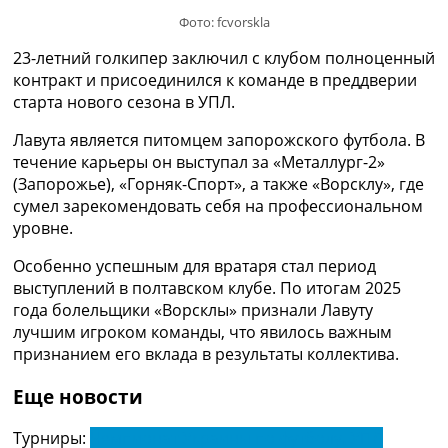
Украина. Премьер-Лига
Фото: fcvorskla
Украина. Первая Лига
23-летний голкипер заключил с клубом полноценный
Лига Чемпионов
контракт и присоединился к команде в преддверии
Англия. Премьер Лига
старта нового сезона в УПЛ.
Испания. Ла Лига
Другие Турниры >>>
Лавута является питомцем запорожского футбола. В
Таблицы
течение карьеры он выступал за «Металлург-2»
Таблицы групп Чемпионата Мира
(Запорожье), «Горняк-Спорт», а также «Ворсклу», где
Украина. Премьер-Лига
сумел зарекомендовать себя на профессиональном
Украина. Первая Лига
уровне.
Лига Чемпионов. Таблицы групп
Англия. Премьер-Лига
Особенно успешным для вратаря стал период
Испания. Ла Лига
выступлений в полтавском клубе. По итогам 2025
Все таблицы >>>
года болельщики «Ворсклы» признали Лавуту
Рейтинги
лучшим игроком команды, что явилось важным
Рейтинг стран УЕФА
признанием его вклада в результаты коллектива.
Рейтинг клубов УЕФА
Рейтинг ФИФА
Еще новости
ТВ программа
Турниры:
Чемпионат Украины по футболу. УПЛ