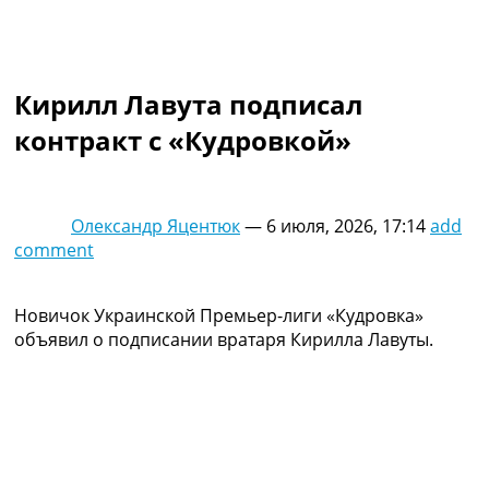
Коллективный прогноз
Турниры
Чемпионат Мира
Украина. Премьер-Лига
Кирилл Лавута подписал
Украина. Первая Лига
контракт с «Кудровкой»
Лига Чемпионов
Англия. Премьер Лига
Испания. Ла Лига
Другие Турниры >>>
Олександр Яцентюк
—
6 июля, 2026, 17:14
add
Таблицы
comment
Таблицы групп Чемпионата Мира
Украина. Премьер-Лига
Украина. Первая Лига
Новичок Украинской Премьер-лиги «Кудровка»
Лига Чемпионов. Таблицы групп
объявил о подписании вратаря Кирилла Лавуты.
Англия. Премьер-Лига
Испания. Ла Лига
Все таблицы >>>
Рейтинги
Рейтинг стран УЕФА
Рейтинг клубов УЕФА