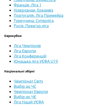
Франція. Ліга 1
Нідерланди. Ередивіз
Португалія. Ліга Примейра
Туреччина. Суперліга
Росія. Прем'єр-ліга
Єврокубки
Ліга Чемпіонів
Ліга Європи
Ліга Конференцій
Юнацька ліга УЄФА U19
Національні збірні
Чемпіонат Світу
Відбір до ЧС
Чемпіонат Європи
Відбір до ЧЄ
Ліга Націй УЄФА