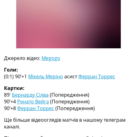
Рейтинг ФІФА
Телепрограма
RU
UA
Categories
Головна
Джерело відео:
Megogo
Новини футболу
Відео
Голи:
Новини футболу України
(0:1) 90’+1
Мікель Меріно
асист
Ферран Торрес
Футбольні трансфери
Останні коментарі
Картки:
Конкурс прогнозів
89′
Бернарду Сілва
(Попередження)
Логін
90’+4
Ренато Вейга
(Попередження)
Рейтінги
90’+8
Ферран Торрес
(Попередження)
Правила
Ще більше відеооглядів матчів в нашому телеграм
Колективний прогноз
каналі.
Турніри
Чемпіонат Світу