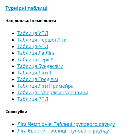
Турнірні таблиці
Національні чемпіонати
Таблиця УПЛ
Таблиця Першої Ліги
Таблиця АПЛ
Таблиця Ла Ліга
Таблиця Серії А
Таблиця Бундесліги
Таблиця Ліги 1
Таблиця Ередівізі
Таблиця Ліги Примейра
Таблиця Суперліги Туреччини
Таблиця РПЛ
Єврокубки
Ліга Чемпіонів. Таблиці групового раунду
Ліга Європи. Таблиці групового раунду