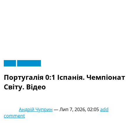
RU
Відео
Ексклюзив
UA
Головна
Меню
Португалія 0:1 Іспанія. Чемпіонат
Новини футболу
Відео
Світу. Відео
Новини футболу України
Футбольні трансфери
Останні коментарі
Андрій Чуприн
—
Лип 7, 2026, 02:05
add
Конкурс прогнозів
comment
Логін
Рейтінги
Правила