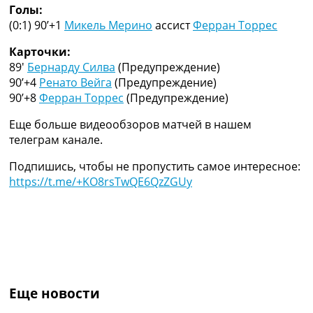
Голы:
Украина. Премьер-Лига
(0:1) 90’+1
Микель Мерино
ассист
Ферран Торрес
Украина. Первая Лига
Лига Чемпионов
Карточки:
Англия. Премьер Лига
89′
Бернарду Силва
(Предупреждение)
Испания. Ла Лига
90’+4
Ренато Вейга
(Предупреждение)
Другие Турниры >>>
90’+8
Ферран Торрес
(Предупреждение)
Таблицы
Таблицы групп Чемпионата Мира
Еще больше видеообзоров матчей в нашем
Украина. Премьер-Лига
телеграм канале.
Украина. Первая Лига
Лига Чемпионов. Таблицы групп
Подпишись, чтобы не пропустить самое интересное:
Англия. Премьер-Лига
https://t.me/+KO8rsTwQE6QzZGUy
Испания. Ла Лига
Все таблицы >>>
Рейтинги
Рейтинг стран УЕФА
Рейтинг клубов УЕФА
Рейтинг ФИФА
ТВ программа
Еще новости