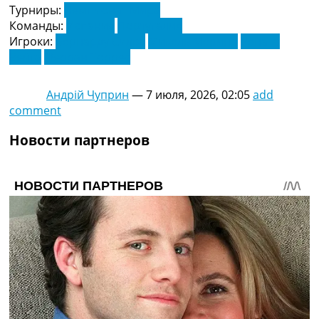
Турниры:
Чемпионат Мира
Команды:
Испания
Португалия
Игроки:
Бернарду Силва
Микель Мерино
Ренато
Вейга
Ферран Торрес
Андрій Чуприн
—
7 июля, 2026, 02:05
add
comment
Новости партнеров