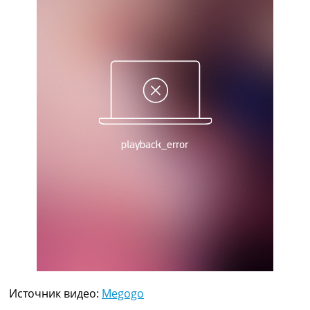
Рейтинг ФИФА
ТВ программа
RU
UA
Categories
Главная
Новости футбола
Видео
Трансферы
Новости футбола Украины
Последние комментарии
Конкурс прогнозов
Логин
Рейтинги
Правила
Коллективный прогноз
Турниры
Источник видео:
Megogo
Чемпионат Мира