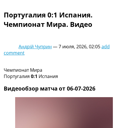
Коллективный прогноз
Турниры
Португалия 0:1 Испания.
Чемпионат Мира
Чемпионат Мира. Видео
Украина. Премьер-Лига
Украина. Первая Лига
Лига Чемпионов
Англия. Премьер Лига
Андрій Чуприн
—
7 июля, 2026, 02:05
add
Испания. Ла Лига
comment
Другие Турниры >>>
Таблицы
Таблицы групп Чемпионата Мира
Чемпионат Мира
Украина. Премьер-Лига
Португалия
0:1
Испания
Украина. Первая Лига
Лига Чемпионов. Таблицы групп
Видеообзор матча от 06-07-2026
Англия. Премьер-Лига
Испания. Ла Лига
Все таблицы >>>
Рейтинги
Рейтинг стран УЕФА
Рейтинг клубов УЕФА