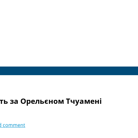
ь за Орельєном Тчуамені
d comment