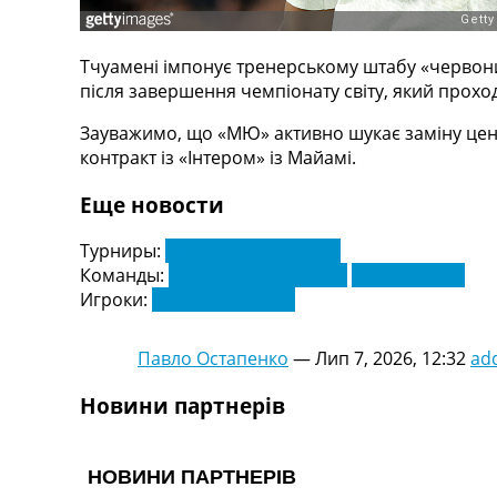
Телепрограма
RU
Тчуамені імпонує тренерському штабу «червони
UA
після завершення чемпіонату світу, який проход
Categories
Зауважимо, що «МЮ» активно шукає заміну центр
контракт із «Інтером» із Майамі.
Головна
Новини футболу
Еще новости
Відео
Новини футболу України
Турниры:
Англія. Прем'єр-Ліга
Футбольні трансфери
Команды:
Манчестер Юнайтед
Реал Мадрид
Останні коментарі
Игроки:
Орелієн Чуамені
Конкурс прогнозів
Логін
Павло Остапенко
—
Лип 7, 2026, 12:32
ad
Рейтінги
Правила
Новини партнерів
Колективний прогноз
Турніри
Чемпіонат Світу
Україна. Прем’єр-Ліга