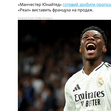
«Манчестер Юнайтед»
готовий зробити пропо
Турніри
«Реал» виставить француза на продаж.
Чемпіонат Світу
Україна. Прем’єр-Ліга
Embed from Getty Images
Україна. Перша Ліга
Ліга Чемпіонів
Англія. Прем’єр-Ліга
Іспанія. Ла Ліга
Ще Турніри >>>
Таблиці
Чемпіонат Світу. Турнирні таблиці
Таблиця УПЛ
Перша Ліга
Таблиця АПЛ
Таблиця Ла Ліги
Таблиця Ліги Чемпіонів
Всі таблиці >>>
Рейтинги
Рейтинг країн УЄФА
Рейтинг клубів УЄФА
Рейтинг ФІФА