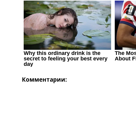
Україна. Перша Ліга
Ліга Чемпіонів
Англія. Прем’єр-Ліга
Іспанія. Ла Ліга
Ще Турніри >>>
Таблиці
Чемпіонат Світу. Турнирні таблиці
Таблиця УПЛ
Перша Ліга
Таблиця АПЛ
Таблиця Ла Ліги
Таблиця Ліги Чемпіонів
Комментарии:
Всі таблиці >>>
Рейтинги
Рейтинг країн УЄФА
Рейтинг клубів УЄФА
Рейтинг ФІФА
Телепрограма