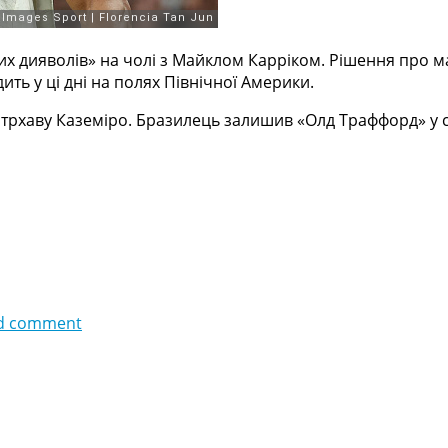
х дияволів» на чолі з Майклом Карріком. Рішення про м
ить у ці дні на полях Північної Америки.
хаву Каземіро. Бразилець залишив «Олд Траффорд» у стат
d comment