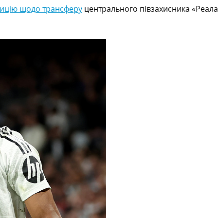
зицію щодо трансферу
центрального півзахисника «Реала