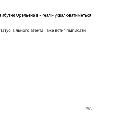
айбутнє Орельєна в «Реалі» ухвалюватиметься
усі вільного агента і вже встиг підписати