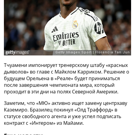
Рейтинг ФИФА
ТВ программа
RU
UA
Categories
Главная
Новости футбола
Тчуамени импонирует тренерскому штабу «красных
Видео
дьяволов» во главе с Майклом Карриком. Решение о
Трансферы
будущем Орельена в «Реале» будет приниматься
Новости футбола Украины
после завершения чемпионата мира, который
Последние комментарии
проходит в эти дни на полях Северной Америки.
Конкурс прогнозов
Логин
Заметим, что «МЮ» активно ищет замену центрхаву
Рейтинги
Каземиро. Бразилец покинул «Олд Траффорд» в
Правила
статусе свободного агента и уже успел подписать
Коллективный прогноз
контракт с «Интером» из Майами.
Турниры
Чемпионат Мира