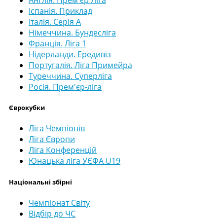
Англія. Прем'єр Ліга
Іспанія. Приклад
Італія. Серія А
Німеччина. Бундесліга
Франція. Ліга 1
Нідерланди. Ередивіз
Португалія. Ліга Примейра
Туреччина. Суперліга
Росія. Прем'єр-ліга
Єврокубки
Ліга Чемпіонів
Ліга Європи
Ліга Конференцій
Юнацька ліга УЄФА U19
Національні збірні
Чемпіонат Світу
Відбір до ЧС