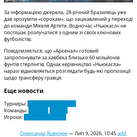
Україна. Прем’єр-Ліга
Україна. Перша Ліга
За інформацією джерела, 28-річний бразилець уже
Ліга Чемпіонів
дав зрозуміти «сорокам», що зацікавлений у переході
Англія. Прем’єр-Ліга
до команди Мікеля Артети. Водночас «Ньюкасл» не
Іспанія. Ла Ліга
поспішає розлучатися з одним зі своїх ключових
Ще Турніри >>>
футболістів.
Таблиці
Повідомляється, що «Арсенал» готовий
Чемпіонат Світу. Турнирні таблиці
запропонувати за хавбека близько 60 мільйонів
Таблиця УПЛ
фунтів стерлінгів. Однак керівництво «Ньюкасла»
Перша Ліга
наразі відмовляється розглядати будь-які пропозиції
Таблиця АПЛ
щодо трансферу гравця.
Таблиця Ла Ліги
Таблиця Ліги Чемпіонів
Еще новости
Всі таблиці >>>
Рейтинги
Турниры:
Англія. Прем'єр-Ліга
Рейтинг країн УЄФА
Команды:
Арсенал
Нюкасл
Рейтинг клубів УЄФА
Игроки:
Бруно Гімарайнш
Рейтинг ФІФА
Телепрограма
Олександр Яцентюк
—
Лип 9, 2026, 10:45
add