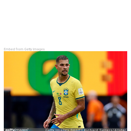
Рейтинг ФІФА
Телепрограма
RU
UA
Categories
Embed from Getty Images
Головна
Новини футболу
Відео
Новини футболу України
Футбольні трансфери
Останні коментарі
Конкурс прогнозів
Логін
Рейтінги
Правила
Колективний прогноз
Турніри
Чемпіонат Світу