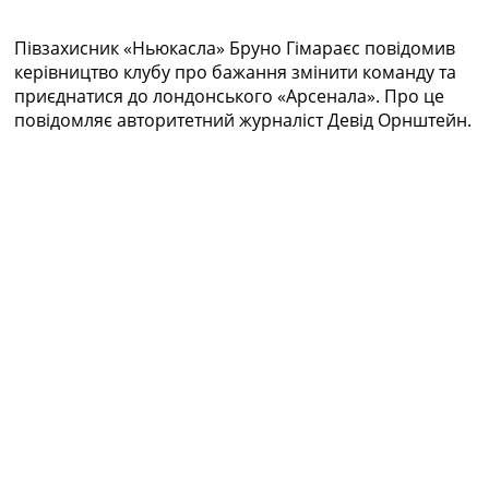
Колективний прогноз
Турніри
Півзахисник «Ньюкасла» Бруно Гімараєс повідомив
Чемпіонат Світу
керівництво клубу про бажання змінити команду та
Україна. Прем’єр-Ліга
приєднатися до лондонського «Арсенала». Про це
Україна. Перша Ліга
повідомляє авторитетний журналіст Девід Орнштейн.
Ліга Чемпіонів
Англія. Прем’єр-Ліга
Іспанія. Ла Ліга
Ще Турніри >>>
Таблиці
Чемпіонат Світу. Турнирні таблиці
Таблиця УПЛ
Перша Ліга
Таблиця АПЛ
Таблиця Ла Ліги
Таблиця Ліги Чемпіонів
Всі таблиці >>>
Рейтинги
Рейтинг країн УЄФА
Рейтинг клубів УЄФА