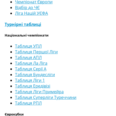
Чемпіонат Європи
Відбір до ЧЄ
Ліга Націй УЄФА
Турнірні таблиці
Національні чемпіонати
Таблиця УПЛ
Таблиця Першої Ліги
Таблиця АПЛ
Таблиця Ла Ліга
Таблиця Серії А
Таблиця Бундесліги
Таблиця Ліги 1
Таблиця Ередівізі
Таблиця Ліги Примейра
Таблиця Суперліги Туреччини
Таблиця РПЛ
Єврокубки