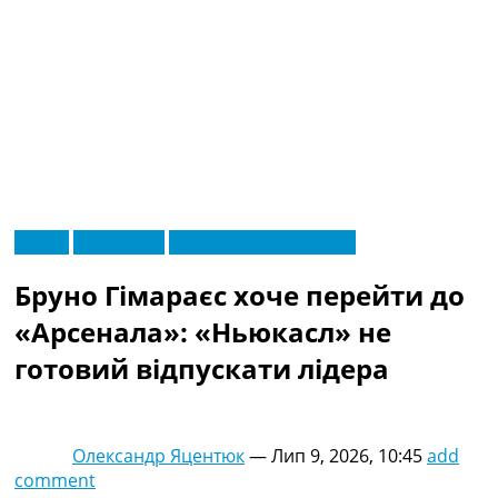
RU
Англія
Ексклюзив
Футбольні трансфери
UA
Головна
Меню
Бруно Гімараєс хоче перейти до
Новини футболу
Відео
«Арсенала»: «Ньюкасл» не
Новини футболу України
готовий відпускати лідера
Футбольні трансфери
Останні коментарі
Конкурс прогнозів
Логін
Олександр Яцентюк
—
Лип 9, 2026, 10:45
add
Рейтінги
comment
Правила