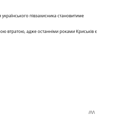
я українського півзахисника становитиме
тною втратою, адже останніми роками Криськів є