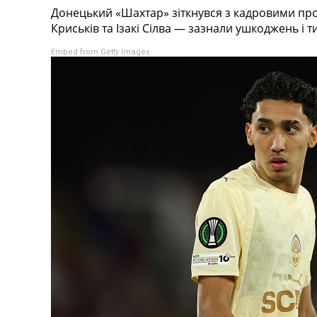
Донецький «Шахтар» зіткнувся з кадровими проб
Турніри
Криськів та Ізакі Сілва — зазнали ушкоджень і
Чемпіонат Світу
Україна. Прем’єр-Ліга
Embed from Getty Images
Україна. Перша Ліга
Ліга Чемпіонів
Англія. Прем’єр-Ліга
Іспанія. Ла Ліга
Ще Турніри >>>
Таблиці
Чемпіонат Світу. Турнирні таблиці
Таблиця УПЛ
Перша Ліга
Таблиця АПЛ
Таблиця Ла Ліги
Таблиця Ліги Чемпіонів
Всі таблиці >>>
Рейтинги
Рейтинг країн УЄФА
Рейтинг клубів УЄФА
Рейтинг ФІФА