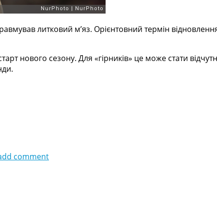
 травмував литковий м’яз. Орієнтовний термін відновленн
старт нового сезону. Для «гірників» це може стати відчу
нди.
add comment