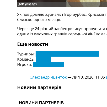
Телепрограма
RU
Як повідомляє журналіст Ігор Бурбас, Криськів
UA
близько одного місяця.
Categories
Через це 24-річний хавбек ризикує пропустити 
одним із ключових гравців середньої лінії кома
Головна
Новини футболу
Еще новости
Відео
Новини футболу України
Турниры:
Чемпіонат України з футболу. УПЛ
Футбольні трансфери
Команды:
Шахтар
Останні коментарі
Игроки:
Дмитро Криськів
Конкурс прогнозів
Логін
Олександр Яцентюк
—
Лип 9, 2026, 11:05
Рейтінги
Правила
Новини партнерів
Колективний прогноз
Турніри
Чемпіонат Світу
Україна. Прем’єр-Ліга