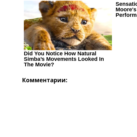
Україна. Перша Ліга
Ліга Чемпіонів
Англія. Прем’єр-Ліга
Іспанія. Ла Ліга
Ще Турніри >>>
Таблиці
Чемпіонат Світу. Турнирні таблиці
Таблиця УПЛ
Перша Ліга
Таблиця АПЛ
Таблиця Ла Ліги
Таблиця Ліги Чемпіонів
Комментарии:
Всі таблиці >>>
Рейтинги
Рейтинг країн УЄФА
Рейтинг клубів УЄФА
Рейтинг ФІФА
Телепрограма