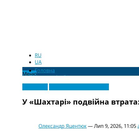
RU
UA
Головна
Меню
Новини футболу
Відео
Ексклюзив
Новини футболу України
Новини футболу України
Футбольні трансфери
У «Шахтарі» подвійна втрата:
Останні коментарі
Конкурс прогнозів
Логін
Рейтінги
Олександр Яцентюк
—
Лип 9, 2026, 11:05
Правила
Колективний прогноз