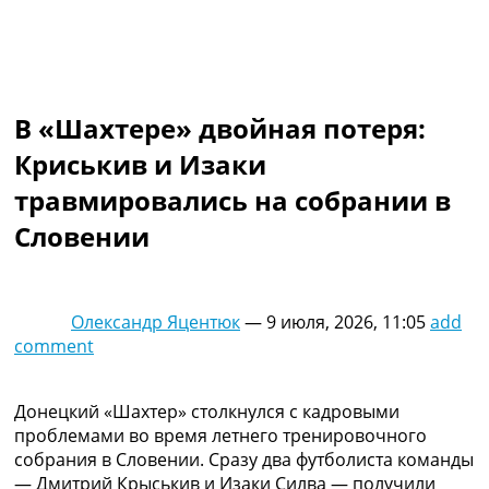
Коллективный прогноз
Турниры
Чемпионат Мира
Украина. Премьер-Лига
Украина. Первая Лига
В «Шахтере» двойная потеря:
Лига Чемпионов
Криськив и Изаки
Англия. Премьер Лига
Испания. Ла Лига
травмировались на собрании в
Другие Турниры >>>
Словении
Таблицы
Таблицы групп Чемпионата Мира
Украина. Премьер-Лига
Украина. Первая Лига
Олександр Яцентюк
—
9 июля, 2026, 11:05
add
Лига Чемпионов. Таблицы групп
comment
Англия. Премьер-Лига
Испания. Ла Лига
Все таблицы >>>
Донецкий «Шахтер» столкнулся с кадровыми
Рейтинги
проблемами во время летнего тренировочного
Рейтинг стран УЕФА
собрания в Словении. Сразу два футболиста команды
Рейтинг клубов УЕФА
— Дмитрий Крыськив и Изаки Силва — получили