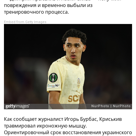
Рейтинг ФИФА
повреждения и временно выбыли из
ТВ программа
тренировочного процесса.
RU
Embed from Getty Images
UA
Categories
Главная
Новости футбола
Видео
Трансферы
Новости футбола Украины
Последние комментарии
Конкурс прогнозов
Логин
Рейтинги
Правила
Как сообщает журналист Игорь Бурбас, Криськив
Коллективный прогноз
травмировал икроножную мышцу.
Турниры
Ориентировочный срок восстановления украинского
Чемпионат Мира