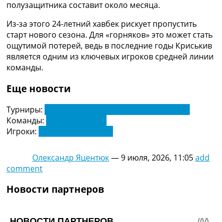
полузащитника составит около месяца.
Украина. Премьер-Лига
Украина. Первая Лига
Из-за этого 24-летний хавбек рискует пропустить
Лига Чемпионов
старт нового сезона. Для «горняков» это может стать
Англия. Премьер Лига
ощутимой потерей, ведь в последние годы Криськив
Испания. Ла Лига
является одним из ключевых игроков средней линии
Другие Турниры >>>
команды.
Таблицы
Таблицы групп Чемпионата Мира
Еще новости
Украина. Премьер-Лига
Украина. Первая Лига
Турниры:
Чемпионат Украины по футболу. УПЛ
Лига Чемпионов. Таблицы групп
Команды:
Шахтер Донецк
Англия. Премьер-Лига
Игроки:
Дмитрий Крыськив
Испания. Ла Лига
Все таблицы >>>
Олександр Яцентюк
—
9 июля, 2026, 11:05
add
Рейтинги
comment
Рейтинг стран УЕФА
Рейтинг клубов УЕФА
Новости партнеров
Рейтинг ФИФА
ТВ программа