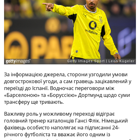
Рейтинг ФІФА
Телепрограма
RU
UA
Categories
Головна
Новини футболу
Відео
За інформацією джерела, сторони узгодили умови
Новини футболу України
довгострокової угоди, а сам гравець зацікавлений у
Футбольні трансфери
переїзді до Іспанії. Водночас переговори між
Останні коментарі
«Барселоною» та «Боруссією» Дортмунд щодо суми
Конкурс прогнозів
трансферу ще тривають.
Логін
Рейтінги
Важливу роль у можливому переході відіграє
Правила
головний тренер каталонців Гансі Флік. Німецький
Колективний прогноз
фахівець особисто наполягає на підписанні 24-
Турніри
річного футболіста та вважає його одним із
Чемпіонат Світу