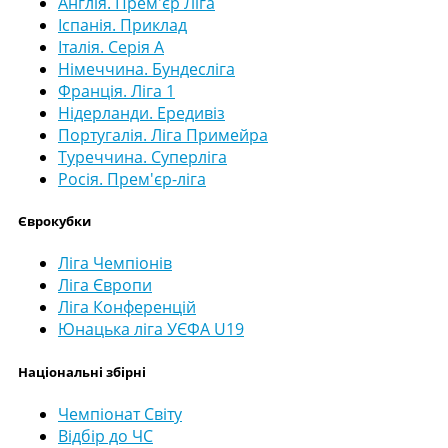
Англія. Прем'єр Ліга
Іспанія. Приклад
Італія. Серія А
Німеччина. Бундесліга
Франція. Ліга 1
Нідерланди. Ередивіз
Португалія. Ліга Примейра
Туреччина. Суперліга
Росія. Прем'єр-ліга
Єврокубки
Ліга Чемпіонів
Ліга Європи
Ліга Конференцій
Юнацька ліга УЄФА U19
Національні збірні
Чемпіонат Світу
Відбір до ЧС