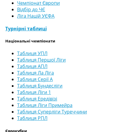
Чемпіонат Європи
Відбір до ЧЄ
Ліга Націй УЄФА
Турнірні таблиці
Національні чемпіонати
Таблиця УПЛ
Таблиця Першої Ліги
Таблиця АПЛ
Таблиця Ла Ліга
Таблиця Серії А
Таблиця Бундесліги
Таблиця Ліги 1
Таблиця Ередівізі
Таблиця Ліги Примейра
Таблиця Суперліги Туреччини
Таблиця РПЛ
Єврокубки