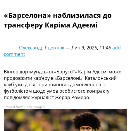
Колективний прогноз
Турніри
«Барселона» наблизилася до
Чемпіонат Світу
трансферу Каріма Адеємі
Україна. Прем’єр-Ліга
Україна. Перша Ліга
Ліга Чемпіонів
Англія. Прем’єр-Ліга
Олександр Яцентюк
—
Лип 9, 2026, 11:46
add
Іспанія. Ла Ліга
comment
Ще Турніри >>>
Таблиці
Чемпіонат Світу. Турнирні таблиці
Вінгер дортмундської «Боруссії» Карім Адеємі може
Таблиця УПЛ
продовжити кар’єру в «Барселоні». Каталонський
Перша Ліга
клуб уже досяг принципової домовленості з
Таблиця АПЛ
футболістом щодо умов особистого контракту,
Таблиця Ла Ліги
повідомляє журналіст Жерар Ромеро.
Таблиця Ліги Чемпіонів
Embed from Getty Images
Всі таблиці >>>
Рейтинги
Рейтинг країн УЄФА
Рейтинг клубів УЄФА