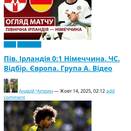
Відео
Ексклюзив
Пів. Ірландія 0:1 Німеччина. ЧC.
Відбір. Європа. Група A. Відео
Андрій Чуприн
—
Жовт 14, 2025, 02:12
add
comment