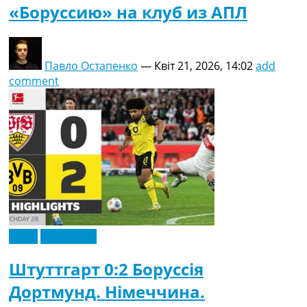
«Боруссию» на клуб из АПЛ
Павло Остапенко
—
Квіт 21, 2026, 14:02
add
comment
Відео
Ексклюзив
Штуттгарт 0:2 Боруссія
Дортмунд. Німеччина.