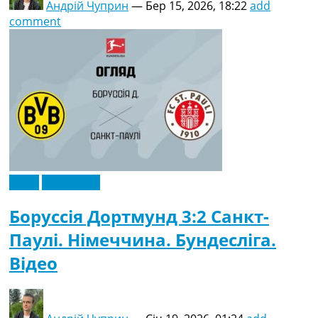
Андрій Чуприн
—
Бер 15, 2026, 18:22
add
comment
Відео
Ексклюзив
Боруссія Дортмунд 3:2 Санкт-
Паулі. Німеччина. Бундесліга.
Відео