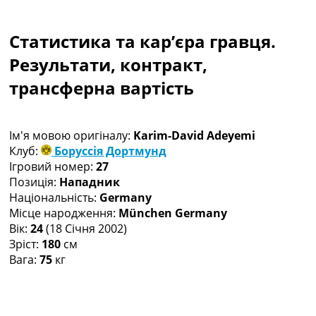
Колективний прогноз
Турніри
Статистика та кар’єра гравця.
Чемпіонат Світу
Україна. Прем’єр-Ліга
Результати, контракт,
Україна. Перша Ліга
трансферна вартість
Ліга Чемпіонів
Англія. Прем’єр-Ліга
Іспанія. Ла Ліга
Ім'я мовою оригіналу:
Karim-David Adeyemi
Ще Турніри >>>
Клуб:
Боруссія Дортмунд
Таблиці
Ігровий номер:
27
Чемпіонат Світу. Турнирні таблиці
Позиція:
Нападник
Таблиця УПЛ
Національність:
Germany
Перша Ліга
Місце народження:
München Germany
Таблиця АПЛ
Вік:
24
(18 Січня 2002)
Таблиця Ла Ліги
Зріст:
180
см
Таблиця Ліги Чемпіонів
Вага:
75
кг
Всі таблиці >>>
Рейтинги
Рейтинг країн УЄФА
Рейтинг клубів УЄФА