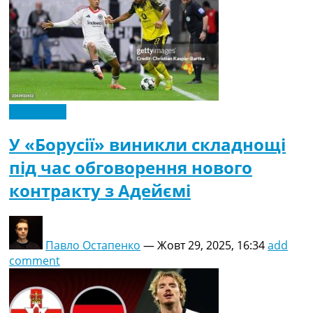
Ексклюзив
У «Борусії» виникли складнощі
під час обговорення нового
контракту з Адейємі
Павло Остапенко
—
Жовт 29, 2025, 16:34
add
comment