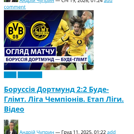
Андрій Чуприн
—
Січ 19, 2026, 01:24
add
comment
Відео
Ексклюзив
Боруссія Дортмунд 2:2 Буде-
Глімт. Ліга Чемпіонів. Етап Ліги.
Відео
Андрій Чуприн
—
Груд 11, 2025, 01:22
add