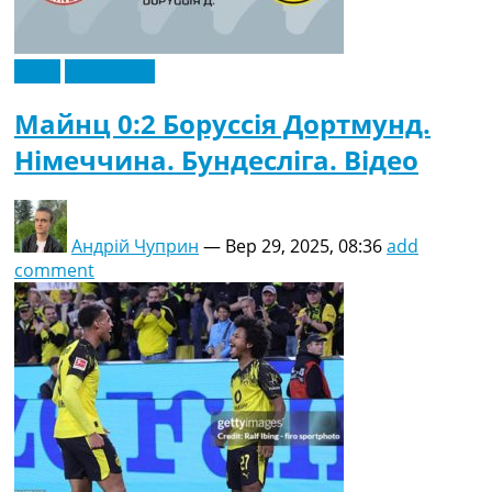
Відео
Ексклюзив
Майнц 0:2 Боруссія Дортмунд.
Німеччина. Бундесліга. Відео
Андрій Чуприн
—
Вер 29, 2025, 08:36
add
comment