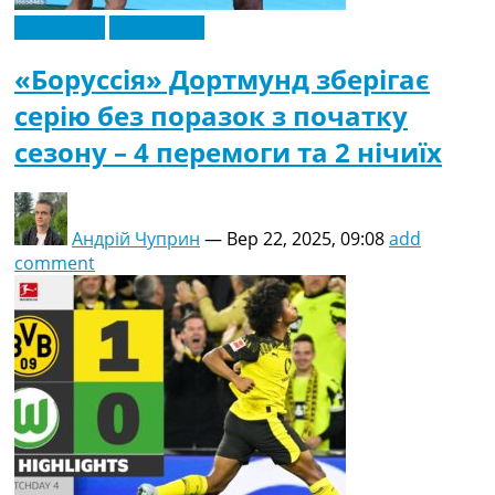
Ексклюзив
Німеччина
«Боруссія» Дортмунд зберігає
серію без поразок з початку
сезону – 4 перемоги та 2 нічиїх
Андрій Чуприн
—
Вер 22, 2025, 09:08
add
comment