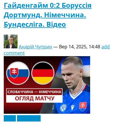
Гайденгайм 0:2 Боруссія
Дортмунд. Німеччина.
Бундесліга. Відео
Андрій Чуприн
—
Вер 14, 2025, 14:48
add
comment
Відео
Ексклюзив