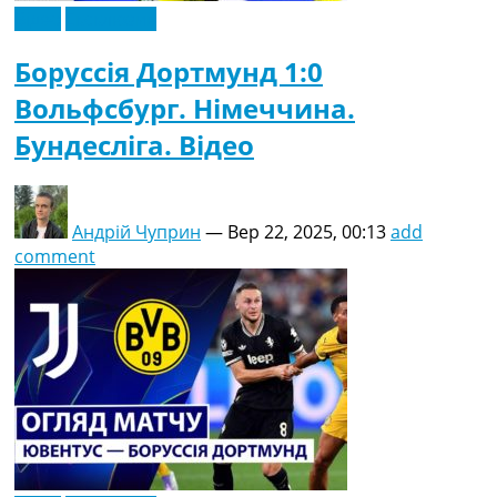
Відео
Ексклюзив
Боруссія Дортмунд 1:0
Вольфсбург. Німеччина.
Бундесліга. Відео
Андрій Чуприн
—
Вер 22, 2025, 00:13
add
comment