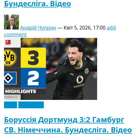
Бундесліга. Відео
Андрій Чуприн
—
Квіт 5, 2026, 17:00
add
comment
Відео
Ексклюзив
Боруссія Дортмунд 3:2 Гамбург
СВ. Німеччина. Бундесліга. Відео