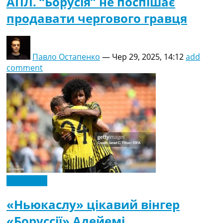
АПЛ. “Борусія” не поспішає
продавати чергового гравця
Павло Остапенко
—
Чер 29, 2025, 14:12
add
comment
Ексклюзив
«Ньюкаслу» цікавий вінгер
«Боруссії» Адейемі