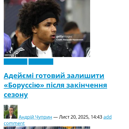
Ексклюзив
Німеччина
Адейємі готовий залишити
«Боруссію» після закінчення
сезону
Андрій Чуприн
—
Лист 20, 2025, 14:43
add
comment