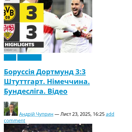
Відео
Ексклюзив
Боруссія Дортмунд 3:3
Штуттгарт. Німеччина.
Бундесліга. Відео
Андрій Чуприн
—
Лист 23, 2025, 16:25
add
comment