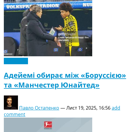
Ексклюзив
Адейемі обирає між «Боруссією»
та «Манчестер Юнайтед»
Павло Остапенко
—
Лист 19, 2025, 16:56
add
comment