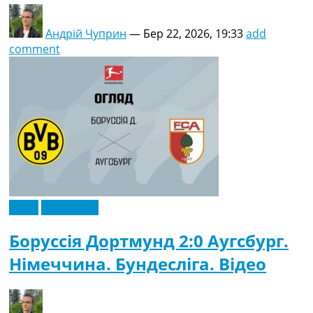
Андрій Чуприн
—
Бер 22, 2026, 19:33
add
comment
Відео
Ексклюзив
Боруссія Дортмунд 2:0 Аугсбург.
Німеччина. Бундесліга. Відео