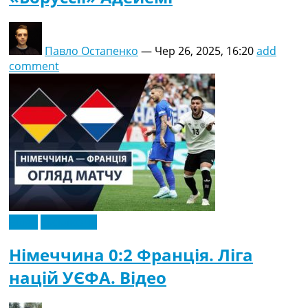
Павло Остапенко
—
Чер 26, 2025, 16:20
add
comment
Відео
Ексклюзив
Німеччина 0:2 Франція. Ліга
націй УЄФА. Відео