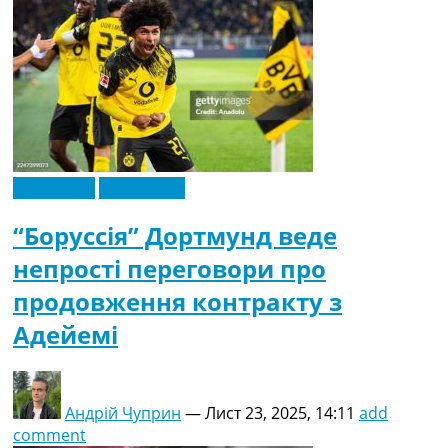
Ексклюзив
Німеччина
“Боруссія” Дортмунд веде
непрості переговори про
продовження контракту з
Адейемі
Андрій Чуприн
—
Лист 23, 2025, 14:11
add
comment