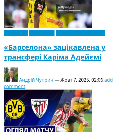
Ексклюзив
Німеччина
Футбольні трансфери
«Барселона» зацікавлена ​​у
трансфері Каріма Адейємі
Андрій Чуприн
—
Жовт 7, 2025, 02:06
add
comment