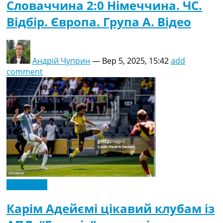
Словаччина 2:0 Німеччина. ЧC.
Відбір. Європа. Група A. Відео
Андрій Чуприн
—
Вер 5, 2025, 15:42
add
comment
Ексклюзив
Карім Адейємі цікавий клубам із