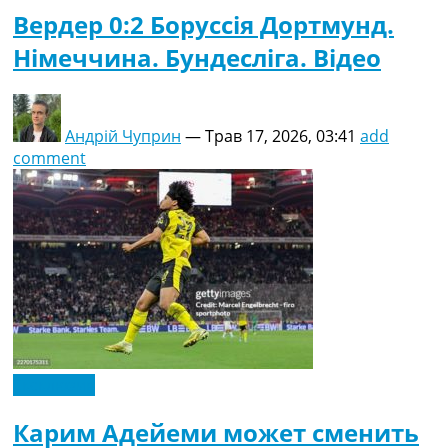
Вердер 0:2 Боруссія Дортмунд.
Німеччина. Бундесліга. Відео
Андрій Чуприн
—
Трав 17, 2026, 03:41
add
comment
Ексклюзив
Карим Адейеми может сменить