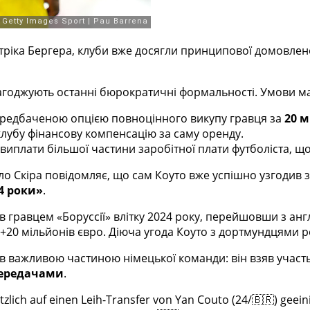
ріка Бергера, клуби вже досягли принципової домовлен
агоджують останні бюрократичні формальності. Умови м
передбаченою опцією повноцінного викупу гравця за
20 м
клубу фінансову компенсацію за саму оренду.
иплати більшої частини заробітної плати футболіста, що
о Скіра повідомляє, що сам Коуто вже успішно узгодив з
4 роки»
.
 гравцем «Боруссії» влітку 2024 року, перейшовши з англ
+20 мільйонів євро. Діюча угода Коуто з дортмундцями 
в важливою частиною німецької команди: він взяв участ
передачами
.
ich auf einen Leih-Transfer von Yan Couto (24/🇧🇷) geeinig