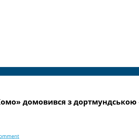
«Комо» домовився з дортмундською 
comment