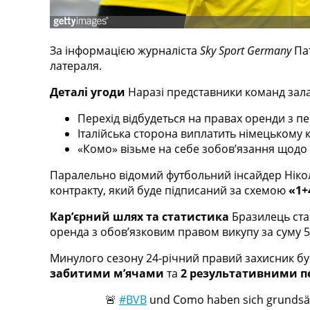
Телепрограма
RU
За інформацією журналіста
Sky Sport Germany
Пат
UA
латераля.
Categories
Деталі угоди
Наразі представники команд зал
Головна
Перехід відбудеться на правах оренди з 
Новини футболу
Італійська сторона виплатить німецькому 
Відео
«Комо» візьме на себе зобов’язання щодо в
Новини футболу України
Футбольні трансфери
Паралельно відомий футбольний інсайдер Нікол
Останні коментарі
контракту, який буде підписаний за схемою
«1+
Конкурс прогнозів
Логін
Кар’єрний шлях та статистика
Бразилець став
Рейтінги
оренда з обов’язковим правом викупу за суму 5
Правила
Минулого сезону 24-річний правий захисник бу
Колективний прогноз
забитими м’ячами
та
2 результативними 
Турніри
Чемпіонат Світу
🚨
#BVB
und Como haben sich grundsätzl
Україна. Прем’єр-Ліга