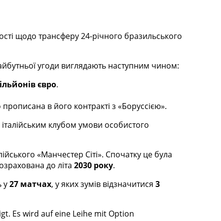
ості щодо трансферу 24-річного бразильського
айбутньої угоди виглядають наступним чином:
ільйонів євро
.
 прописана в його контракті з «Боруссією».
 італійським клубом умови особистого
ійського «Манчестер Сіті». Спочатку це була
розрахована до літа
2030 року
.
ь у
27 матчах
, у яких зумів відзначитися
3
t. Es wird auf eine Leihe mit Option