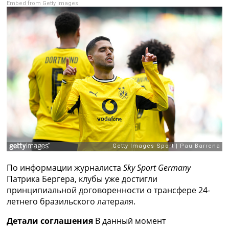
Embed from Getty Images
Рейтинг ФИФА
ТВ программа
RU
UA
Categories
Главная
Новости футбола
Видео
Трансферы
Новости футбола Украины
Последние комментарии
Конкурс прогнозов
По информации журналиста
Sky Sport Germany
Логин
Патрика Бергера, клубы уже достигли
Рейтинги
принципиальной договоренности о трансфере 24-
Правила
летнего бразильского латераля.
Коллективный прогноз
Турниры
Детали соглашения
В данный момент
Чемпионат Мира