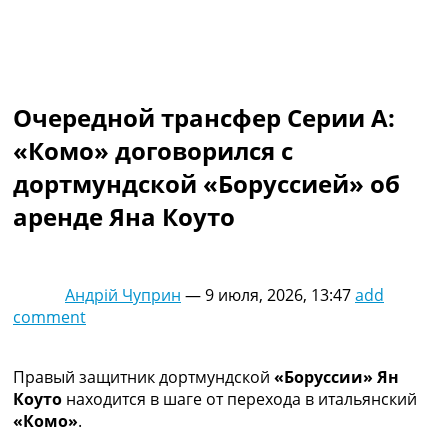
Коллективный прогноз
Турниры
Чемпионат Мира
Украина. Премьер-Лига
Украина. Первая Лига
Очередной трансфер Серии А:
Лига Чемпионов
«Комо» договорился с
Англия. Премьер Лига
Испания. Ла Лига
дортмундской «Боруссией» об
Другие Турниры >>>
аренде Яна Коуто
Таблицы
Таблицы групп Чемпионата Мира
Украина. Премьер-Лига
Украина. Первая Лига
Андрій Чуприн
—
9 июля, 2026, 13:47
add
Лига Чемпионов. Таблицы групп
comment
Англия. Премьер-Лига
Испания. Ла Лига
Все таблицы >>>
Правый защитник дортмундской
«Боруссии» Ян
Рейтинги
Коуто
находится в шаге от перехода в итальянский
Рейтинг стран УЕФА
«Комо»
.
Рейтинг клубов УЕФА