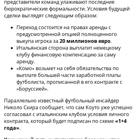
представители команд улаживают последние
Украина. Премьер-Лига
бюрократические формальности. Условия будущей
Украина. Первая Лига
сделки выглядят следующим образом:
Лига Чемпионов
Англия. Премьер Лига
Переход состоится на правах аренды с
Испания. Ла Лига
предусмотренной опцией полноценного
Другие Турниры >>>
выкупа игрока за
20 миллионов евро
.
Таблицы
Итальянская сторона выплатит немецкому
Таблицы групп Чемпионата Мира
клубу финансовую компенсацию за саму
Украина. Премьер-Лига
аренду.
Украина. Первая Лига
«Комо» возьмет на себя обязательства по
Лига Чемпионов. Таблицы групп
выплате большей части заработной платы
Англия. Премьер-Лига
футболиста, прописанной в его контракте с
Испания. Ла Лига
«Боруссией».
Все таблицы >>>
Рейтинги
Параллельно известный футбольный инсайдер
Рейтинг стран УЕФА
Николо Скира сообщает, что сам Коуто уже успешно
Рейтинг клубов УЕФА
согласовал с итальянским клубом условия личного
Рейтинг ФИФА
контракта, который будет подписан по схеме
«1+4
ТВ программа
года»
.