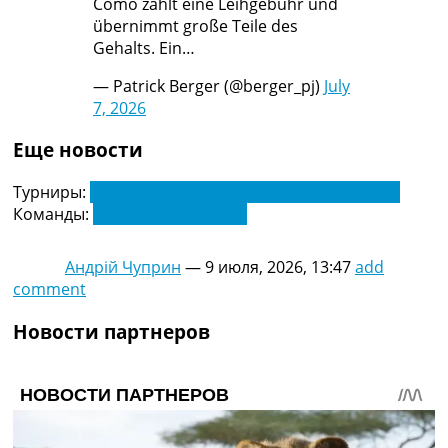
⁠Como zahlt eine Leihgebühr und
übernimmt große Teile des
Gehalts. Ein…
— Patrick Berger (@berger_pj)
July
7, 2026
Еще новости
Турниры:
Чемпионат Италии по футболу. Серия А
Команды:
Боруссия Дортмунд
Андрій Чуприн
—
9 июля, 2026, 13:47
add
comment
Новости партнеров