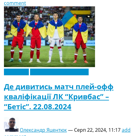
comment
Ексклюзив
Новини футболу України
Де дивитись матч плей-офф
кваліфікації ЛК “Кривбас” –
“Бетіс”. 22.08.2024
Олександр Яцентюк
—
Серп 22, 2024, 11:17
add