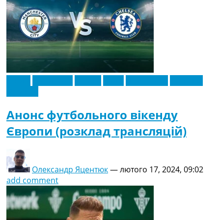
Англія
Ексклюзив
Іспанія
Італія
Німеччина
Прогноз
Франція
Анонс футбольного вікенду
Європи (розклад трансляцій)
Олександр Яцентюк
—
лютого 17, 2024, 09:02
add comment