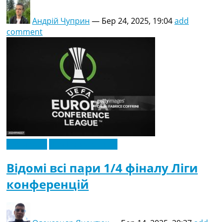
Андрій Чуприн
—
Бер 24, 2025, 19:04
add
comment
Ексклюзив
Ліга Конференцій
Відомі всі пари 1/4 фіналу Ліги
конференцій