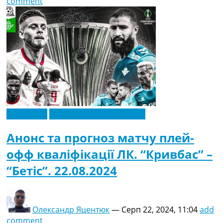
comment
Ексклюзив
Новини футболу України
Анонс та прогноз матчу плей-
офф кваліфікації ЛК. “Кривбас” –
“Бетіс”. 22.08.2024
Олександр Яцентюк
—
Серп 22, 2024, 11:04
add
comment