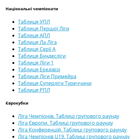
Національні чемпіонати
Таблиця УПЛ
Таблиця Першої Ліги
Таблиця АПЛ
Таблиця Ла Ліга
Таблиця Серії А
Таблиця Бундесліги
Таблиця Ліги 1
Таблиця Ередівізі
Таблиця Ліги Примейра
Таблиця Суперліги Туреччини
Таблиця РПЛ
Єврокубки
Ліга Чемпіонів. Таблиці групового раунду
Ліга Європи. Таблиці групового раунду
Ліга Конференцій. Таблиці групового раунду
Ліга Чемпіонів U19. Таблиці групового раунду