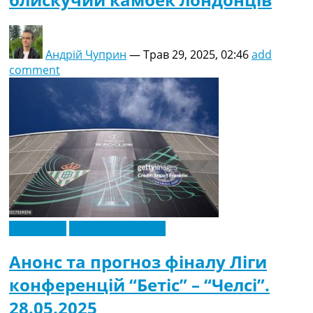
Андрій Чуприн
—
Трав 29, 2025, 02:46
add
comment
Ексклюзив
Ліга Конференцій
Анонс та прогноз фіналу Ліги
конференцій “Бетіс” – “Челсі”.
28.05.2025