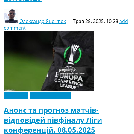
Олександр Яцентюк
—
Трав 28, 2025, 10:28
add
comment
Ексклюзив
Ліга Конференцій
Анонс та прогноз матчів-
відповідей півфіналу Ліги
конференцій. 08.05.2025