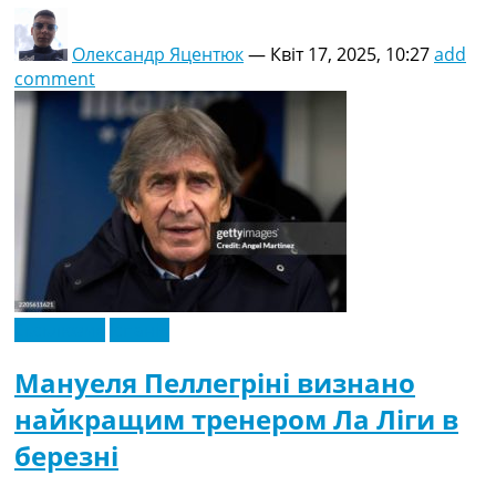
Олександр Яцентюк
—
Квіт 17, 2025, 10:27
add
comment
Ексклюзив
Іспанія
Мануеля Пеллегріні визнано
найкращим тренером Ла Ліги в
березні