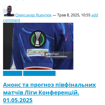
Олександр Яцентюк
—
Трав 8, 2025, 10:55
add
comment
Ексклюзив
Ліга Конференцій
Анонс та прогноз півфінальних
матчів Ліги Конференцій.
01.05.2025