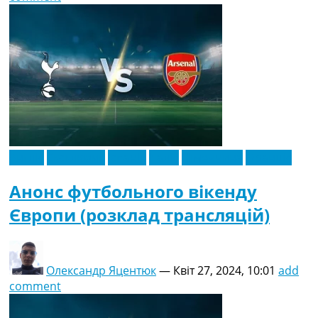
Англія
Ексклюзив
Іспанія
Італія
Німеччина
Франція
Анонс футбольного вікенду
Європи (розклад трансляцій)
Олександр Яцентюк
—
Квіт 27, 2024, 10:01
add
comment