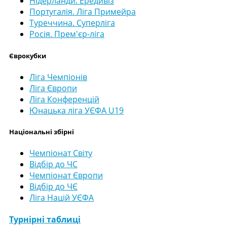
Нідерланди. Ередивіз
Португалія. Ліга Примейра
Туреччина. Суперліга
Росія. Прем'єр-ліга
Єврокубки
Ліга Чемпіонів
Ліга Європи
Ліга Конференцій
Юнацька ліга УЄФА U19
Національні збірні
Чемпіонат Світу
Відбір до ЧС
Чемпіонат Європи
Відбір до ЧЄ
Ліга Націй УЄФА
Турнірні таблиці