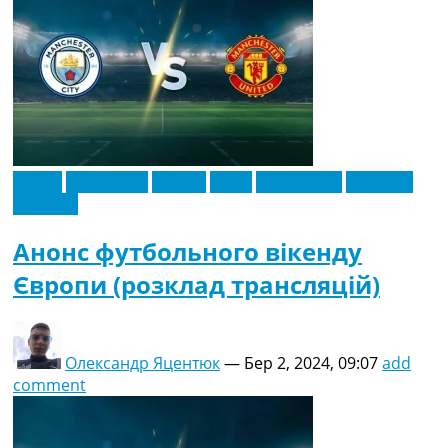
Англія
Ексклюзив
Іспанія
Італія
Німеччина
Прогноз
Франція
Анонс футбольного вікенду
Європи (розклад трансляцій)
Олександр Яцентюк
—
Бер 2, 2024, 09:07
add
comment