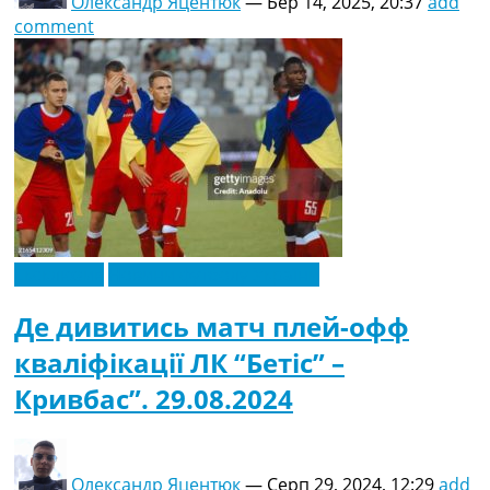
Олександр Яцентюк
—
Бер 14, 2025, 20:37
add
comment
Ексклюзив
Новини футболу України
Де дивитись матч плей-офф
кваліфікації ЛК “Бетіс” –
Кривбас”. 29.08.2024
Олександр Яцентюк
—
Серп 29, 2024, 12:29
add