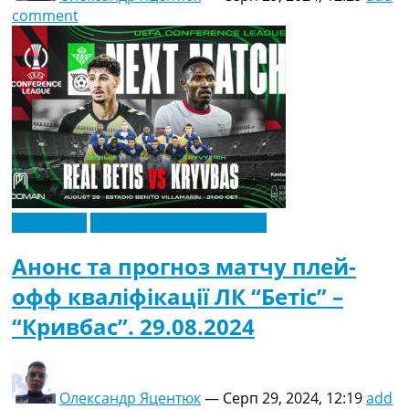
comment
Ексклюзив
Новини футболу України
Анонс та прогноз матчу плей-
офф кваліфікації ЛК “Бетіс” –
“Кривбас”. 29.08.2024
Олександр Яцентюк
—
Серп 29, 2024, 12:19
add