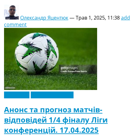
Олександр Яцентюк
—
Трав 1, 2025, 11:38
add
comment
Ексклюзив
Ліга Конференцій
Анонс та прогноз матчів-
відповідей 1/4 фіналу Ліги
конференцій. 17.04.2025