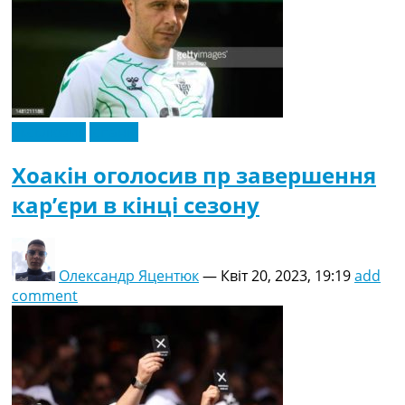
Ексклюзив
Іспанія
Хоакін оголосив пр завершення
кар’єри в кінці сезону
Олександр Яцентюк
—
Квіт 20, 2023, 19:19
add
comment