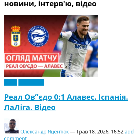
новини, інтерв'ю, відео
Україна. Прем’єр-Ліга
Україна. Перша Ліга
Ліга Чемпіонів
Англія. Прем’єр-Ліга
Іспанія. Ла Ліга
Ще Турніри >>>
Таблиці
Чемпіонат Світу. Турнирні таблиці
Таблиця УПЛ
Перша Ліга
Таблиця АПЛ
Таблиця Ла Ліги
Відео
Ексклюзив
Таблиця Ліги Чемпіонів
Всі таблиці >>>
Реал Ов”єдо 0:1 Алавес. Іспанія.
Рейтинги
ЛаЛіга. Відео
Рейтинг країн УЄФА
Рейтинг клубів УЄФА
Рейтинг ФІФА
Телепрограма
Олександр Яцентюк
—
Трав 18, 2026, 16:52
add
comment