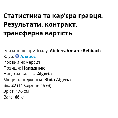
Колективний прогноз
Турніри
Статистика та кар’єра гравця.
Чемпіонат Світу
Україна. Прем’єр-Ліга
Результати, контракт,
Україна. Перша Ліга
трансферна вартість
Ліга Чемпіонів
Англія. Прем’єр-Ліга
Іспанія. Ла Ліга
Ім'я мовою оригіналу:
Abderrahmane Rebbach
Ще Турніри >>>
Клуб:
Алавес
Таблиці
Ігровий номер:
21
Чемпіонат Світу. Турнирні таблиці
Позиція:
Нападник
Таблиця УПЛ
Національність:
Algeria
Перша Ліга
Місце народження:
Blida Algeria
Таблиця АПЛ
Вік:
27
(11 Серпня 1998)
Таблиця Ла Ліги
Зріст:
176
см
Таблиця Ліги Чемпіонів
Вага:
68
кг
Всі таблиці >>>
Рейтинги
Рейтинг країн УЄФА
Рейтинг клубів УЄФА