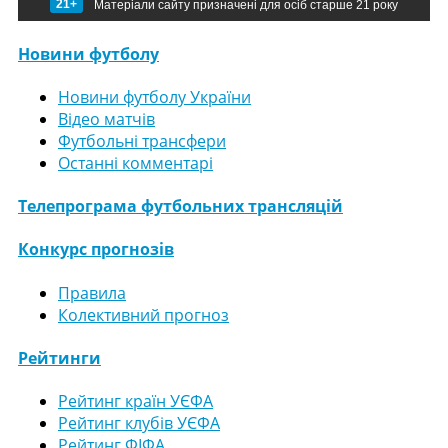
21+
Матеріали сайту призначені для осіб старше 21 року
Новини футболу
Новини футболу України
Відео матчів
Футбольні трансфери
Останні комментарі
Телепрограма футбольних трансляцій
Конкурс прогнозів
Правила
Колективний прогноз
Рейтинги
Рейтинг країн УЄФА
Рейтинг клубів УЄФА
Рейтинг ФІФА