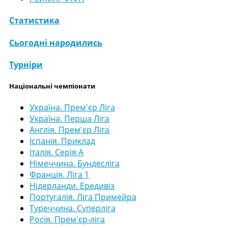
Статистика
Сьогодні народились
Турніри
Національні чемпіонати
Україна. Прем'єр Ліга
Україна. Перша Ліга
Англія. Прем'єр Ліга
Іспанія. Приклад
Італія. Серія А
Німеччина. Бундесліга
Франція. Ліга 1
Нідерланди. Ередивіз
Португалія. Ліга Примейра
Туреччина. Суперліга
Росія. Прем'єр-ліга