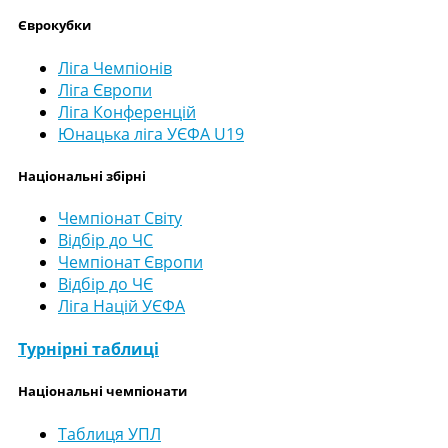
Єврокубки
Ліга Чемпіонів
Ліга Європи
Ліга Конференцій
Юнацька ліга УЄФА U19
Національні збірні
Чемпіонат Світу
Відбір до ЧС
Чемпіонат Європи
Відбір до ЧЄ
Ліга Націй УЄФА
Турнірні таблиці
Національні чемпіонати
Таблиця УПЛ