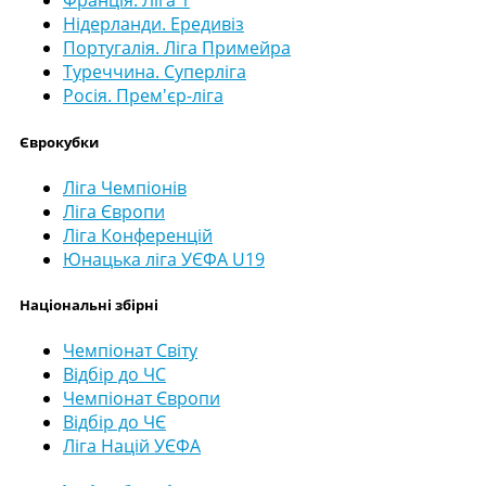
Франція. Ліга 1
Нідерланди. Ередивіз
Португалія. Ліга Примейра
Туреччина. Суперліга
Росія. Прем'єр-ліга
Єврокубки
Ліга Чемпіонів
Ліга Європи
Ліга Конференцій
Юнацька ліга УЄФА U19
Національні збірні
Чемпіонат Світу
Відбір до ЧС
Чемпіонат Європи
Відбір до ЧЄ
Ліга Націй УЄФА