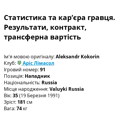
Колективний прогноз
Турніри
Статистика та кар’єра гравця.
Чемпіонат Світу
Україна. Прем’єр-Ліга
Результати, контракт,
Україна. Перша Ліга
трансферна вартість
Ліга Чемпіонів
Англія. Прем’єр-Ліга
Іспанія. Ла Ліга
Ім'я мовою оригіналу:
Aleksandr Kokorin
Ще Турніри >>>
Клуб:
Аріс Лімасол
Таблиці
Ігровий номер:
91
Чемпіонат Світу. Турнирні таблиці
Позиція:
Нападник
Таблиця УПЛ
Національність:
Russia
Перша Ліга
Місце народження:
Valuyki Russia
Таблиця АПЛ
Вік:
35
(19 Березня 1991)
Таблиця Ла Ліги
Зріст:
181
см
Таблиця Ліги Чемпіонів
Вага:
74
кг
Всі таблиці >>>
Рейтинги
Рейтинг країн УЄФА
Рейтинг клубів УЄФА