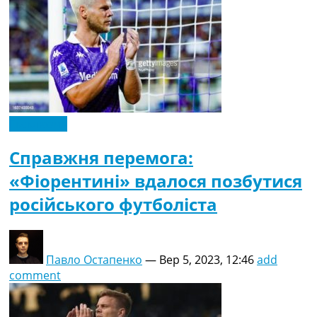
Ексклюзив
Справжня перемога:
«Фіорентині» вдалося позбутися
російського футболіста
Павло Остапенко
—
Вер 5, 2023, 12:46
add
comment