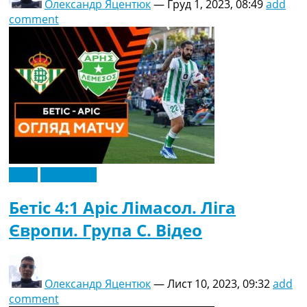
Олександр Яцентюк
—
Груд 1, 2023, 08:49
add
comment
Відео
Ексклюзив
Бетіс 4:1 Аріс Лімасол. Ліга
Європи. Група C. Відео
Олександр Яцентюк
—
Лист 10, 2023, 09:32
add
comment