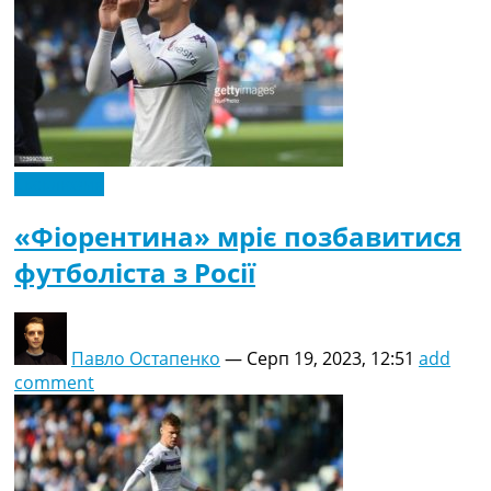
Ексклюзив
«Фіорентина» мріє позбавитися
футболіста з Росії
Павло Остапенко
—
Серп 19, 2023, 12:51
add
comment