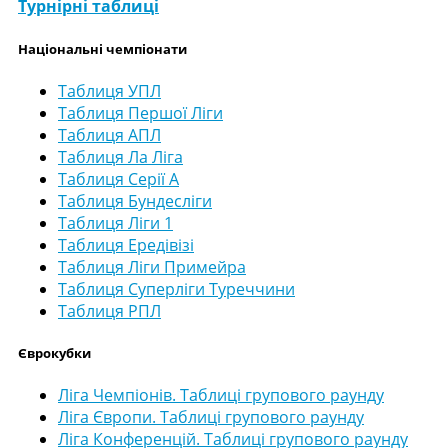
Турнірні таблиці
Національні чемпіонати
Таблиця УПЛ
Таблиця Першої Ліги
Таблиця АПЛ
Таблиця Ла Ліга
Таблиця Серії А
Таблиця Бундесліги
Таблиця Ліги 1
Таблиця Ередівізі
Таблиця Ліги Примейра
Таблиця Суперліги Туреччини
Таблиця РПЛ
Єврокубки
Ліга Чемпіонів. Таблиці групового раунду
Ліга Європи. Таблиці групового раунду
Ліга Конференцій. Таблиці групового раунду