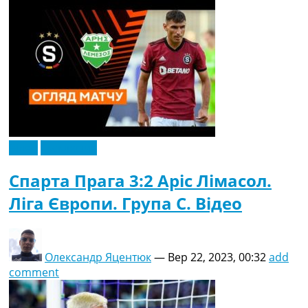
Відео
Ексклюзив
Спарта Прага 3:2 Аріс Лімасол.
Ліга Європи. Група C. Відео
Олександр Яцентюк
—
Вер 22, 2023, 00:32
add
comment