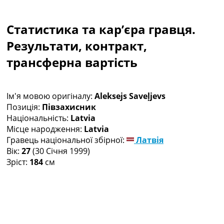
Колективний прогноз
Турніри
Статистика та кар’єра гравця.
Чемпіонат Світу
Україна. Прем’єр-Ліга
Результати, контракт,
Україна. Перша Ліга
трансферна вартість
Ліга Чемпіонів
Англія. Прем’єр-Ліга
Іспанія. Ла Ліга
Ім'я мовою оригіналу:
Aleksejs Saveļjevs
Ще Турніри >>>
Позиція:
Півзахисник
Таблиці
Національність:
Latvia
Чемпіонат Світу. Турнирні таблиці
Місце народження:
Latvia
Таблиця УПЛ
Гравець національної збірної:
Латвія
Перша Ліга
Вік:
27
(30 Січня 1999)
Таблиця АПЛ
Зріст:
184
см
Таблиця Ла Ліги
Таблиця Ліги Чемпіонів
Всі таблиці >>>
Рейтинги
Рейтинг країн УЄФА
Рейтинг клубів УЄФА