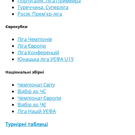
Португалія. Ліга Примейра
Туреччина. Суперліга
Росія. Прем'єр-ліга
Єврокубки
Ліга Чемпіонів
Ліга Європи
Ліга Конференцій
Юнацька ліга УЄФА U19
Національні збірні
Чемпіонат Світу
Відбір до ЧС
Чемпіонат Європи
Відбір до ЧЄ
Ліга Націй УЄФА
Турнірні таблиці