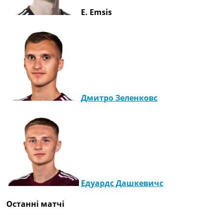
E. Emsis
Дмитро Зеленковс
Едуардс Дашкевичс
Останні матчі