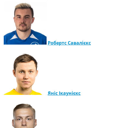
Робертс Савалієкс
Яніс Ікаунієкс