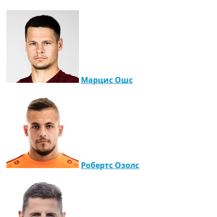
Марцис Ошс
Робертс Озолс