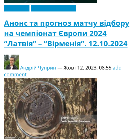
Ексклюзив
Чемпіонат Європи
Анонс та прогноз матчу відбору
на чемпіонат Європи 2024
“Латвія” – “Вірменія”. 12.10.2024
Андрій Чуприн
—
Жовт 12, 2023, 08:55
add
comment