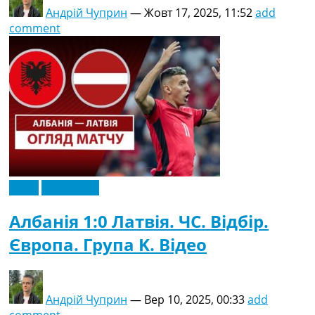
Андрій Чуприн
—
Жовт 17, 2025, 11:52
add
comment
Відео
Ексклюзив
Албанія 1:0 Латвія. ЧC. Відбір.
Європа. Група K. Відео
Андрій Чуприн
—
Вер 10, 2025, 00:33
add
comment