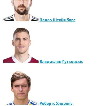
Україна. Прем’єр-Ліга
Україна. Перша Ліга
Ліга Чемпіонів
Англія. Прем’єр-Ліга
Павло Штейнборс
Іспанія. Ла Ліга
Ще Турніри >>>
Таблиці
Чемпіонат Світу. Турнирні таблиці
Таблиця УПЛ
Перша Ліга
Таблиця АПЛ
Таблиця Ла Ліги
Владислав Гутковскіс
Таблиця Ліги Чемпіонів
Всі таблиці >>>
Рейтинги
Рейтинг країн УЄФА
Рейтинг клубів УЄФА
Рейтинг ФІФА
Телепрограма
Робертс Улдрікіс