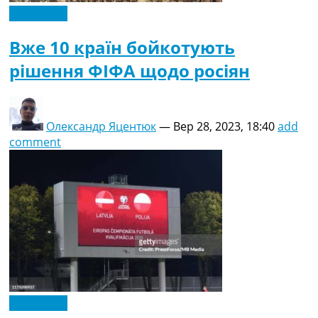
Ексклюзив
Вже 10 країн бойкотують
рішення ФІФА щодо росіян
Олександр Яцентюк
—
Вер 28, 2023, 18:40
add
comment
Ексклюзив