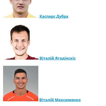
Каспарс Дубра
Віталій Ягодінскіс
Віталій Максименко