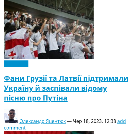
Ексклюзив
Фани Грузії та Латвії підтримали
Україну й заспівали відому
пісню про Путіна
Олександр Яцентюк
—
Чер 18, 2023, 12:38
add
comment