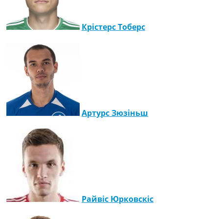
Крістерс Тоберс
Артурс Зюзіньш
Райвіс Юрковскіс