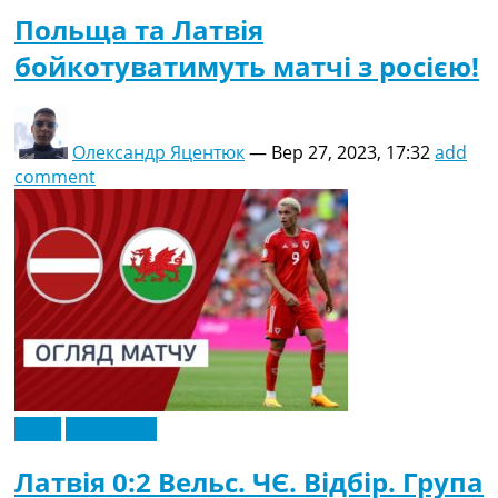
Польща та Латвія
бойкотуватимуть матчі з росією!
Олександр Яцентюк
—
Вер 27, 2023, 17:32
add
comment
Відео
Ексклюзив
Латвія 0:2 Вельс. ЧЄ. Відбір. Група