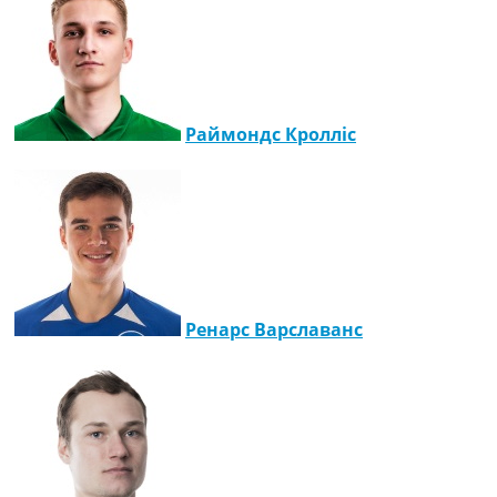
Раймондс Кролліс
Ренарс Варславанс