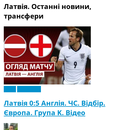
Латвія. Останні новини,
трансфери
Відео
Ексклюзив
Латвія 0:5 Англія. ЧC. Відбір.
Європа. Група K. Відео