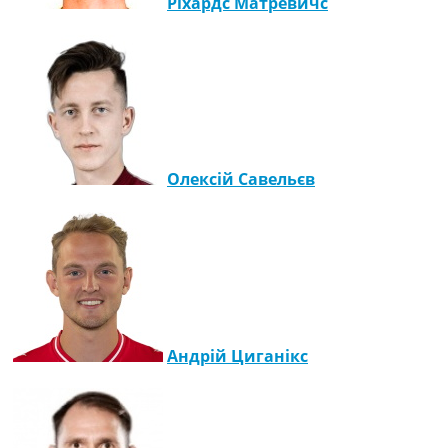
Ріхардс Матревичс
Рейтинг ФІФА
Телепрограма
RU
UA
Categories
Головна
Олексій Савельєв
Новини футболу
Відео
Новини футболу України
Футбольні трансфери
Останні коментарі
Конкурс прогнозів
Логін
Рейтінги
Андрій Циганікс
Правила
Колективний прогноз
Турніри
Чемпіонат Світу