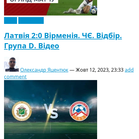
Відео
Ексклюзив
Латвія 2:0 Вірменія. ЧЄ. Відбір.
Група D. Відео
Олександр Яцентюк
—
Жовт 12, 2023, 23:33
add
comment