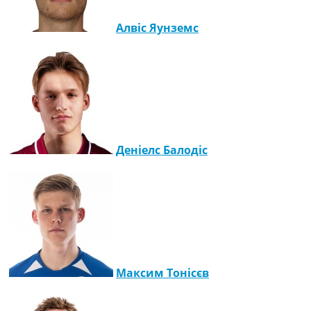
Алвіс Яунземс
Деніелс Балодіс
Максим Тонісєв