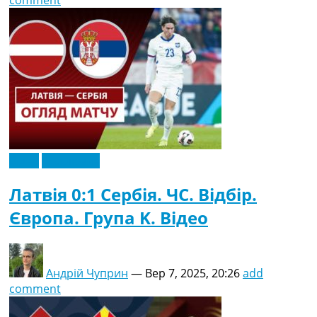
Відео
Ексклюзив
Латвія 0:1 Сербія. ЧC. Відбір.
Європа. Група K. Відео
Андрій Чуприн
—
Вер 7, 2025, 20:26
add
comment