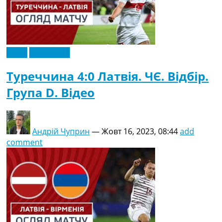
Відео
Ексклюзив
Туреччина 4:0 Латвія. ЧЄ. Відбір.
Група D. Відео
Андрій Чуприн
—
Жовт 16, 2023, 08:44
add
comment