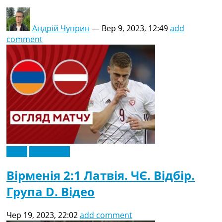
Андрій Чуприн
—
Вер 9, 2023, 12:49
add
comment
Відео
Ексклюзив
Вірменія 2:1 Латвія. ЧЄ. Відбір.
Група D. Відео
Чер 19, 2023, 22:02
add comment