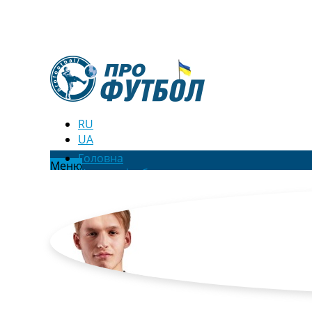
RU
UA
Головна
Меню
Новини футболу
Відео
Новини футболу України
Футбольні трансфери
Останні коментарі
Конкурс прогнозів
Логін
Рейтінги
Правила
Колективний прогноз