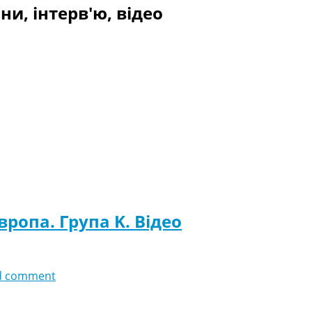
ни, інтерв'ю, відео
Європа. Група K. Відео
d comment