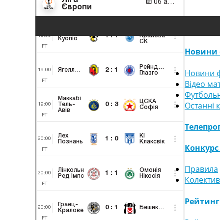
Новини 
Новини ф
Відео ма
Футбольн
Останні 
Телепро
Конкурс
Правила
Колектив
Рейтин