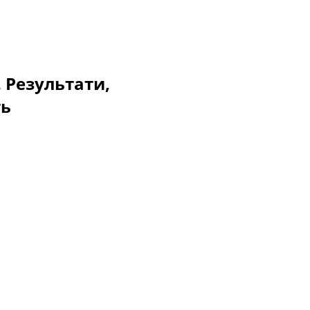
. Результати,
ть