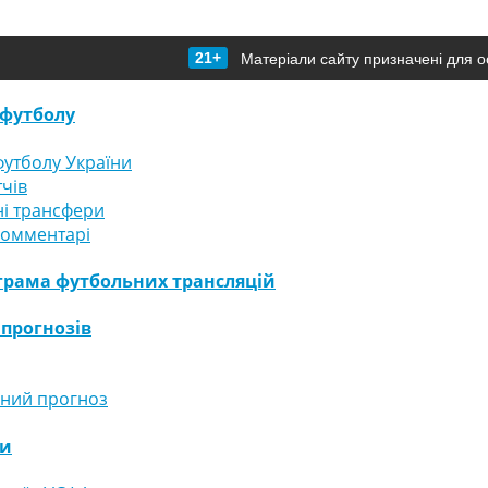
21+
Матеріали сайту призначені для о
футболу
утболу України
тчів
і трансфери
комментарі
грама футбольних трансляцій
 прогнозів
ний прогноз
ги