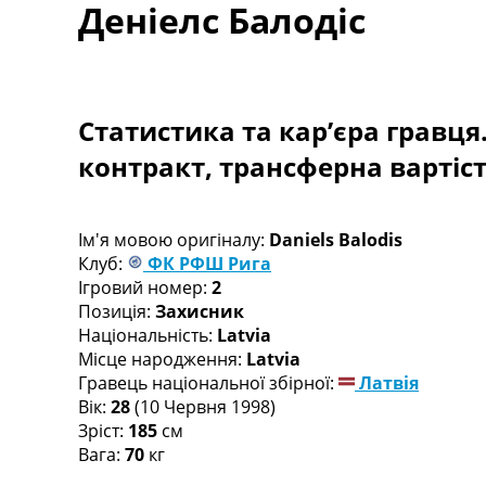
Деніелс Балодіс
Турніри
Чемпіонат Світу
Україна. Прем’єр-Ліга
Україна. Перша Ліга
Ліга Чемпіонів
Статистика та кар’єра гравця
Англія. Прем’єр-Ліга
контракт, трансферна вартіс
Іспанія. Ла Ліга
Ще Турніри >>>
Таблиці
Чемпіонат Світу. Турнирні таблиці
Ім'я мовою оригіналу:
Daniels Balodis
Таблиця УПЛ
Клуб:
ФК РФШ Рига
Перша Ліга
Ігровий номер:
2
Таблиця АПЛ
Позиція:
Захисник
Таблиця Ла Ліги
Національність:
Latvia
Таблиця Ліги Чемпіонів
Місце народження:
Latvia
Всі таблиці >>>
Гравець національної збірної:
Латвія
Рейтинги
Вік:
28
(10 Червня 1998)
Рейтинг країн УЄФА
Зріст:
185
см
Рейтинг клубів УЄФА
Вага:
70
кг
Рейтинг ФІФА