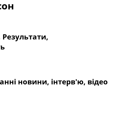
сон
. Результати,
ть
нні новини, інтерв'ю, відео