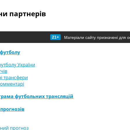
и партнерів
21+
Матеріали сайту призначені для о
футболу
утболу України
тчів
і трансфери
комментарі
грама футбольних трансляцій
 прогнозів
ний прогноз