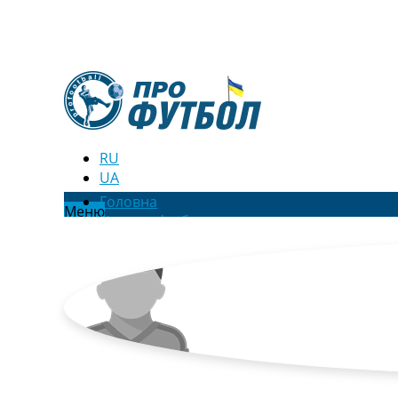
RU
UA
Головна
Меню
Новини футболу
Відео
Новини футболу України
Футбольні трансфери
Останні коментарі
Конкурс прогнозів
Логін
Рейтінги
Правила
Колективний прогноз