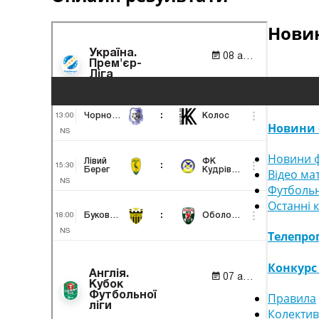
Новин
Новини 
Новини ф
Відео ма
Футбольн
Останні 
Телепро
Конкурс
Правила
Колектив