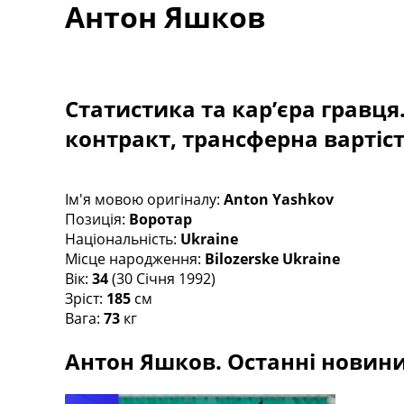
Антон Яшков
Турніри
Чемпіонат Світу
Україна. Прем’єр-Ліга
Україна. Перша Ліга
Ліга Чемпіонів
Статистика та кар’єра гравця
Англія. Прем’єр-Ліга
контракт, трансферна вартіс
Іспанія. Ла Ліга
Ще Турніри >>>
Таблиці
Чемпіонат Світу. Турнирні таблиці
Ім'я мовою оригіналу:
Anton Yashkov
Таблиця УПЛ
Позиція:
Воротар
Перша Ліга
Національність:
Ukraine
Таблиця АПЛ
Місце народження:
Bilozerske Ukraine
Таблиця Ла Ліги
Вік:
34
(30 Січня 1992)
Таблиця Ліги Чемпіонів
Зріст:
185
см
Всі таблиці >>>
Вага:
73
кг
Рейтинги
Антон Яшков. Останні новини,
Рейтинг країн УЄФА
Рейтинг клубів УЄФА
Рейтинг ФІФА