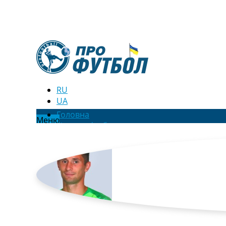
RU
UA
Головна
Меню
Новини футболу
Відео
Новини футболу України
Футбольні трансфери
Останні коментарі
Конкурс прогнозів
Логін
Рейтінги
Правила
Колективний прогноз