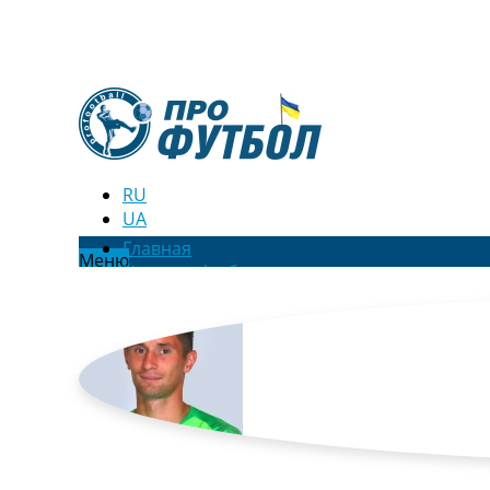
RU
UA
Главная
Меню
Новости футбола
Видео
Трансферы
Новости футбола Украины
Последние комментарии
Конкурс прогнозов
Логин
Рейтинги
Правила
Коллективный прогноз