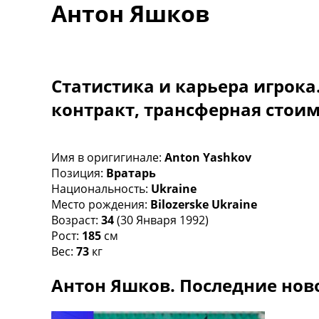
Антон Яшков
Турниры
Чемпионат Мира
Украина. Премьер-Лига
Украина. Первая Лига
Лига Чемпионов
Статистика и карьера игрока
Англия. Премьер Лига
контракт, трансферная стои
Испания. Ла Лига
Другие Турниры >>>
Таблицы
Таблицы групп Чемпионата Мира
Имя в оригигинале:
Anton Yashkov
Украина. Премьер-Лига
Позиция:
Вратарь
Украина. Первая Лига
Национальность:
Ukraine
Лига Чемпионов. Таблицы групп
Место рождения:
Bilozerske Ukraine
Англия. Премьер-Лига
Возраст:
34
(30 Января 1992)
Испания. Ла Лига
Рост:
185
см
Все таблицы >>>
Вес:
73
кг
Рейтинги
Антон Яшков. Последние нов
Рейтинг стран УЕФА
Рейтинг клубов УЕФА
Рейтинг ФИФА