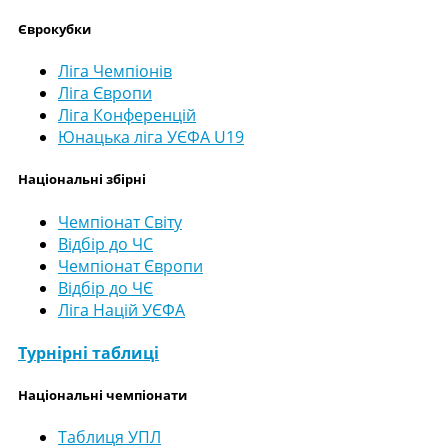
Єврокубки
Ліга Чемпіонів
Ліга Європи
Ліга Конференцій
Юнацька ліга УЄФА U19
Національні збірні
Чемпіонат Світу
Відбір до ЧС
Чемпіонат Європи
Відбір до ЧЄ
Ліга Націй УЄФА
Турнірні таблиці
Національні чемпіонати
Таблиця УПЛ