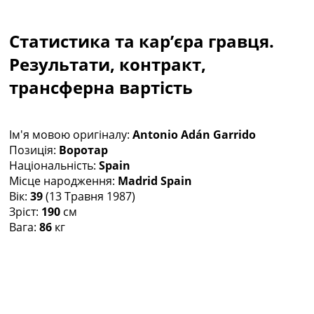
Колективний прогноз
Турніри
Статистика та кар’єра гравця.
Чемпіонат Світу
Україна. Прем’єр-Ліга
Результати, контракт,
Україна. Перша Ліга
трансферна вартість
Ліга Чемпіонів
Англія. Прем’єр-Ліга
Іспанія. Ла Ліга
Ім'я мовою оригіналу:
Antonio Adán Garrido
Ще Турніри >>>
Позиція:
Воротар
Таблиці
Національність:
Spain
Чемпіонат Світу. Турнирні таблиці
Місце народження:
Madrid Spain
Таблиця УПЛ
Вік:
39
(13 Травня 1987)
Перша Ліга
Зріст:
190
см
Таблиця АПЛ
Вага:
86
кг
Таблиця Ла Ліги
Таблиця Ліги Чемпіонів
Всі таблиці >>>
Рейтинги
Рейтинг країн УЄФА
Рейтинг клубів УЄФА