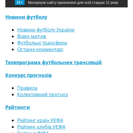
21+
Матеріали сайту призначені для осіб старше 21 року
Новини футболу
Новини футболу України
Відео матчів
Футбольні трансфери
Останні комментарі
Телепрограма футбольних трансляцій
Конкурс прогнозів
Правила
Колективний прогноз
Рейтинги
Рейтинг країн УЄФА
Рейтинг клубів УЄФА