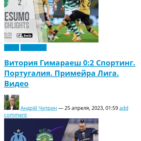
Видео
Эксклюзив
Витория Гимараеш 0:2 Спортинг.
Португалия. Примейра Лига.
Видео
Андрій Чуприн
—
25 апреля, 2023, 01:59
add
comment