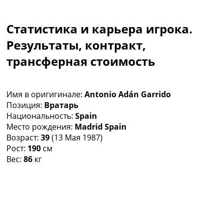
Коллективный прогноз
Турниры
Статистика и карьера игрока.
Чемпионат Мира
Украина. Премьер-Лига
Результаты, контракт,
Украина. Первая Лига
трансферная стоимость
Лига Чемпионов
Англия. Премьер Лига
Испания. Ла Лига
Имя в оригигинале:
Antonio Adán Garrido
Другие Турниры >>>
Позиция:
Вратарь
Таблицы
Национальность:
Spain
Таблицы групп Чемпионата Мира
Место рождения:
Madrid Spain
Украина. Премьер-Лига
Возраст:
39
(13 Мая 1987)
Украина. Первая Лига
Рост:
190
см
Лига Чемпионов. Таблицы групп
Вес:
86
кг
Англия. Премьер-Лига
Испания. Ла Лига
Все таблицы >>>
Рейтинги
Рейтинг стран УЕФА
Рейтинг клубов УЕФА