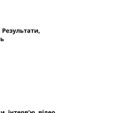
. Результати,
ть
, інтерв'ю, відео