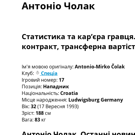
Антоніо Чолак
Турніри
Чемпіонат Світу
Україна. Прем’єр-Ліга
Україна. Перша Ліга
Ліга Чемпіонів
Статистика та кар’єра гравця
Англія. Прем’єр-Ліга
контракт, трансферна вартіс
Іспанія. Ла Ліга
Ще Турніри >>>
Таблиці
Чемпіонат Світу. Турнирні таблиці
Ім'я мовою оригіналу:
Antonio-Mirko Čolak
Таблиця УПЛ
Клуб:
Спеціа
Перша Ліга
Ігровий номер:
17
Таблиця АПЛ
Позиція:
Нападник
Таблиця Ла Ліги
Національність:
Croatia
Таблиця Ліги Чемпіонів
Місце народження:
Ludwigsburg Germany
Всі таблиці >>>
Вік:
32
(17 Вересня 1993)
Рейтинги
Зріст:
188
см
Рейтинг країн УЄФА
Вага:
83
кг
Рейтинг клубів УЄФА
Антоніо Чолак. Останні новини
Рейтинг ФІФА