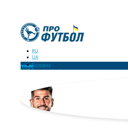
RU
UA
Головна
Меню
Новини футболу
Відео
Новини футболу України
Футбольні трансфери
Останні коментарі
Конкурс прогнозів
Логін
Рейтінги
Правила
Колективний прогноз