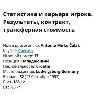
Коллективный прогноз
Турниры
Статистика и карьера игрока.
Чемпионат Мира
Украина. Премьер-Лига
Результаты, контракт,
Украина. Первая Лига
трансферная стоимость
Лига Чемпионов
Англия. Премьер Лига
Испания. Ла Лига
Имя в оригигинале:
Antonio-Mirko Čolak
Другие Турниры >>>
Клуб:
Специа
Таблицы
Игровой номер:
17
Таблицы групп Чемпионата Мира
Позиция:
Нападающий
Украина. Премьер-Лига
Национальность:
Croatia
Украина. Первая Лига
Место рождения:
Ludwigsburg Germany
Лига Чемпионов. Таблицы групп
Возраст:
32
(17 Сентября 1993)
Англия. Премьер-Лига
Рост:
188
см
Испания. Ла Лига
Вес:
83
кг
Все таблицы >>>
Рейтинги
Рейтинг стран УЕФА
Рейтинг клубов УЕФА