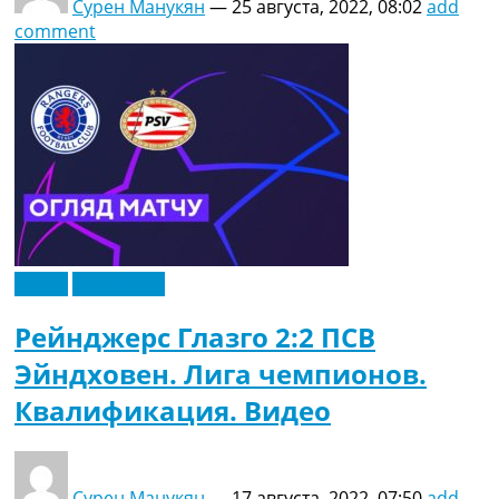
Сурен Манукян
—
25 августа, 2022, 08:02
add
comment
Видео
Эксклюзив
Рейнджерс Глазго 2:2 ПСВ
Эйндховен. Лига чемпионов.
Квалификация. Видео
Сурен Манукян
—
17 августа, 2022, 07:50
add