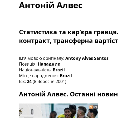
Антоній Алвес
Турніри
Чемпіонат Світу
Україна. Прем’єр-Ліга
Україна. Перша Ліга
Ліга Чемпіонів
Статистика та кар’єра гравця
Англія. Прем’єр-Ліга
контракт, трансферна вартіс
Іспанія. Ла Ліга
Ще Турніри >>>
Таблиці
Чемпіонат Світу. Турнирні таблиці
Ім'я мовою оригіналу:
Antony Alves Santos
Таблиця УПЛ
Позиція:
Нападник
Перша Ліга
Національність:
Brazil
Таблиця АПЛ
Місце народження:
Brazil
Таблиця Ла Ліги
Вік:
24
(8 Вересня 2001)
Таблиця Ліги Чемпіонів
Антоній Алвес. Останні новини
Всі таблиці >>>
Рейтинги
Рейтинг країн УЄФА
Рейтинг клубів УЄФА
Рейтинг ФІФА