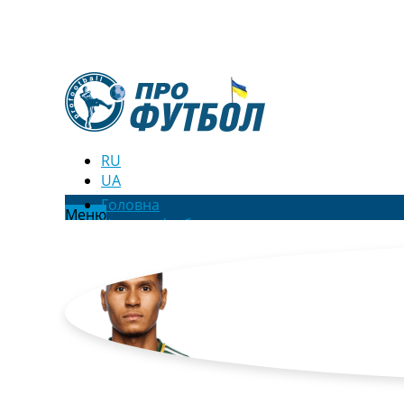
RU
UA
Головна
Меню
Новини футболу
Відео
Новини футболу України
Футбольні трансфери
Останні коментарі
Конкурс прогнозів
Логін
Рейтінги
Правила
Колективний прогноз