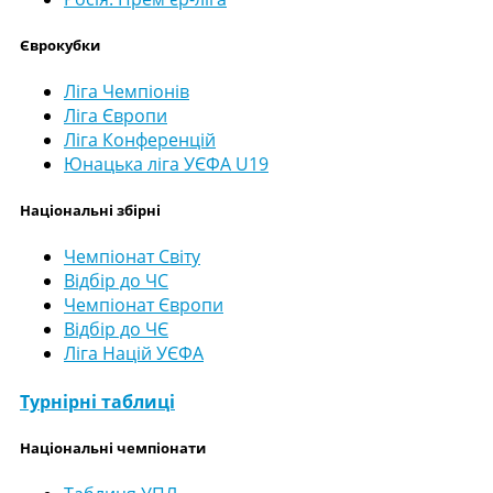
Єврокубки
Ліга Чемпіонів
Ліга Європи
Ліга Конференцій
Юнацька ліга УЄФА U19
Національні збірні
Чемпіонат Світу
Відбір до ЧС
Чемпіонат Європи
Відбір до ЧЄ
Ліга Націй УЄФА
Турнірні таблиці
Національні чемпіонати