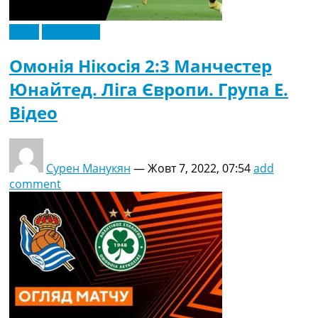
Відео
Ексклюзив
Омонія Нікосія 2:3 Манчестер
Юнайтед. Ліга Європи. Група E.
Відео
Сурен Манукян
—
Жовт 7, 2022, 07:54
add
comment