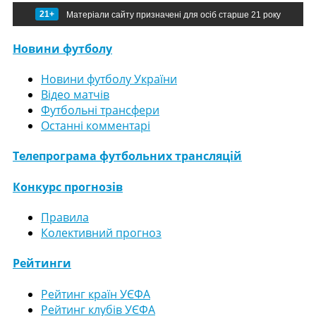
21+
Матеріали сайту призначені для осіб старше 21 року
Новини футболу
Новини футболу України
Відео матчів
Футбольні трансфери
Останні комментарі
Телепрограма футбольних трансляцій
Конкурс прогнозів
Правила
Колективний прогноз
Рейтинги
Рейтинг країн УЄФА
Рейтинг клубів УЄФА