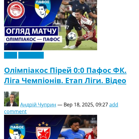
Відео
Ексклюзив
Олімпіакос Пірей 0:0 Пафос ФК.
Ліга Чемпіонів. Етап Ліги. Відео
Андрій Чуприн
—
Вер 18, 2025, 09:27
add
comment