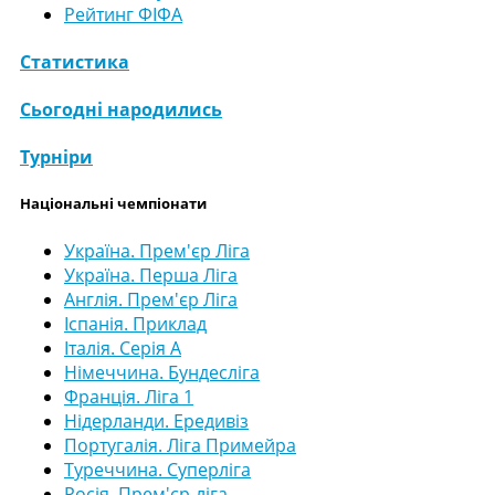
Рейтинг ФІФА
Статистика
Сьогодні народились
Турніри
Національні чемпіонати
Україна. Прем'єр Ліга
Україна. Перша Ліга
Англія. Прем'єр Ліга
Іспанія. Приклад
Італія. Серія А
Німеччина. Бундесліга
Франція. Ліга 1
Нідерланди. Ередивіз
Португалія. Ліга Примейра
Туреччина. Суперліга
Росія. Прем'єр-ліга