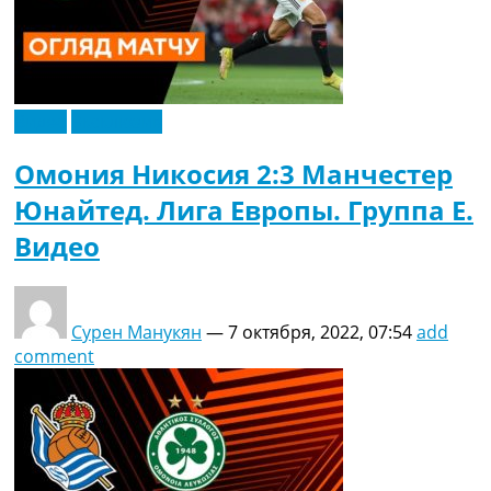
Видео
Эксклюзив
Омония Никосия 2:3 Манчестер
Юнайтед. Лига Европы. Группа E.
Видео
Сурен Манукян
—
7 октября, 2022, 07:54
add
comment