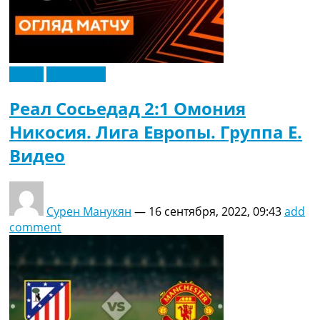
Видео
Эксклюзив
Реал Сосьедад 2:1 Омония
Никосия. Лига Европы. Группа E.
Видео
Сурен Манукян
—
16 сентября, 2022, 09:43
add
comment