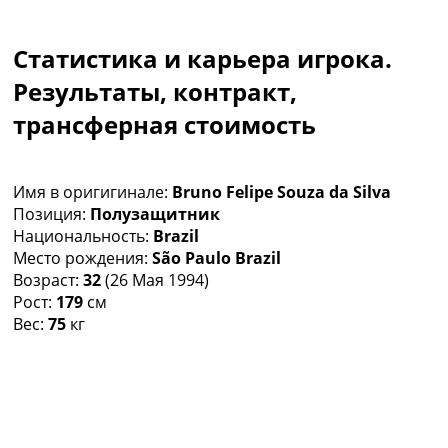
Коллективный прогноз
Турниры
Статистика и карьера игрока.
Чемпионат Мира
Украина. Премьер-Лига
Результаты, контракт,
Украина. Первая Лига
трансферная стоимость
Лига Чемпионов
Англия. Премьер Лига
Испания. Ла Лига
Имя в оригигинале:
Bruno Felipe Souza da Silva
Другие Турниры >>>
Позиция:
Полузащитник
Таблицы
Национальность:
Brazil
Таблицы групп Чемпионата Мира
Место рождения:
São Paulo Brazil
Украина. Премьер-Лига
Возраст:
32
(26 Мая 1994)
Украина. Первая Лига
Рост:
179
см
Лига Чемпионов. Таблицы групп
Вес:
75
кг
Англия. Премьер-Лига
Испания. Ла Лига
Все таблицы >>>
Рейтинги
Рейтинг стран УЕФА
Рейтинг клубов УЕФА