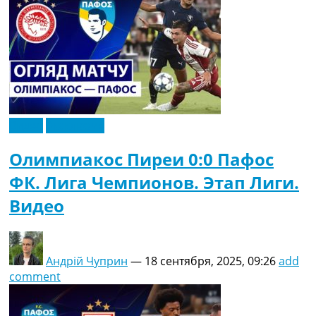
Видео
Эксклюзив
Олимпиакос Пиреи 0:0 Пафос
ФК. Лига Чемпионов. Этап Лиги.
Видео
Андрій Чуприн
—
18 сентября, 2025, 09:26
add
comment