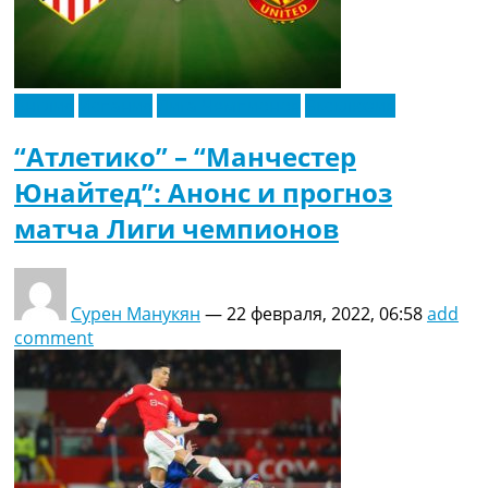
Англия
Испания
Лига Чемпионов
Эксклюзив
“Атлетико” – “Манчестер
Юнайтед”: Анонс и прогноз
матча Лиги чемпионов
Сурен Манукян
—
22 февраля, 2022, 06:58
add
comment