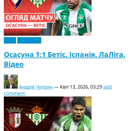
Відео
Ексклюзив
Осасуна 1:1 Бетіс. Іспанія. ЛаЛіга.
Відео
Андрій Чуприн
—
Квіт 13, 2026, 03:29
add
comment