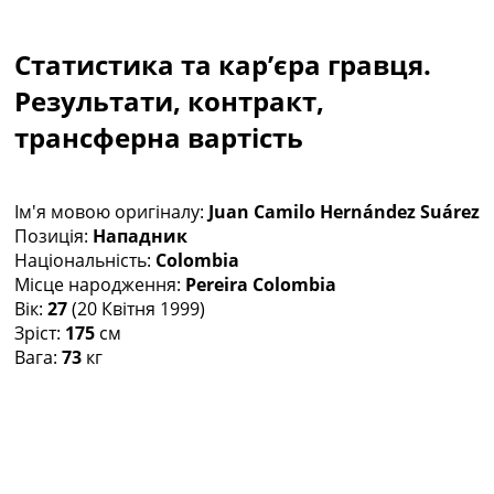
Колективний прогноз
Турніри
Статистика та кар’єра гравця.
Чемпіонат Світу
Україна. Прем’єр-Ліга
Результати, контракт,
Україна. Перша Ліга
трансферна вартість
Ліга Чемпіонів
Англія. Прем’єр-Ліга
Іспанія. Ла Ліга
Ім'я мовою оригіналу:
Juan Camilo Hernández Suárez
Ще Турніри >>>
Позиція:
Нападник
Таблиці
Національність:
Colombia
Чемпіонат Світу. Турнирні таблиці
Місце народження:
Pereira Colombia
Таблиця УПЛ
Вік:
27
(20 Квітня 1999)
Перша Ліга
Зріст:
175
см
Таблиця АПЛ
Вага:
73
кг
Таблиця Ла Ліги
Таблиця Ліги Чемпіонів
Всі таблиці >>>
Рейтинги
Рейтинг країн УЄФА
Рейтинг клубів УЄФА