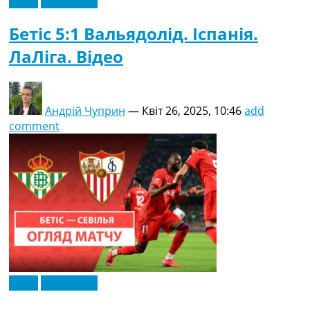
Відео
Ексклюзив
Бетіс 5:1 Вальядолід. Іспанія.
ЛаЛіга. Відео
Андрій Чуприн
—
Квіт 26, 2025, 10:46
add
comment
Відео
Ексклюзив