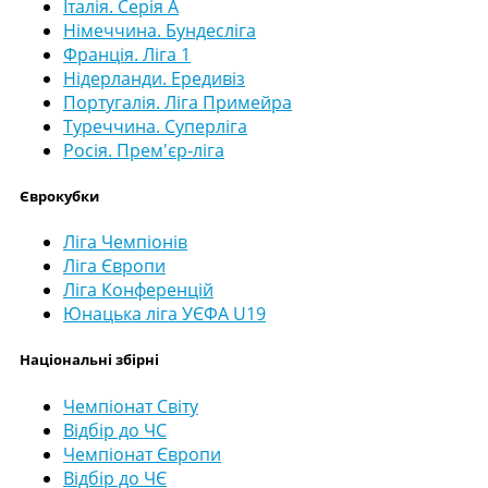
Італія. Серія А
Німеччина. Бундесліга
Франція. Ліга 1
Нідерланди. Ередивіз
Португалія. Ліга Примейра
Туреччина. Суперліга
Росія. Прем'єр-ліга
Єврокубки
Ліга Чемпіонів
Ліга Європи
Ліга Конференцій
Юнацька ліга УЄФА U19
Національні збірні
Чемпіонат Світу
Відбір до ЧС
Чемпіонат Європи
Відбір до ЧЄ