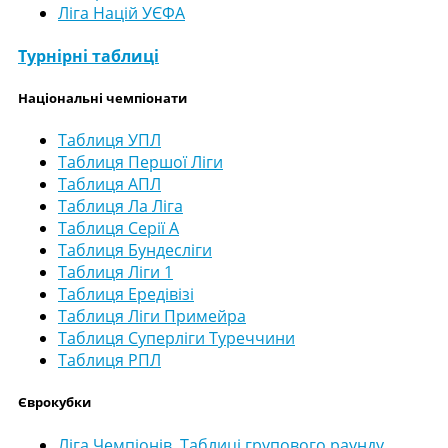
Ліга Націй УЄФА
Турнірні таблиці
Національні чемпіонати
Таблиця УПЛ
Таблиця Першої Ліги
Таблиця АПЛ
Таблиця Ла Ліга
Таблиця Серії А
Таблиця Бундесліги
Таблиця Ліги 1
Таблиця Ередівізі
Таблиця Ліги Примейра
Таблиця Суперліги Туреччини
Таблиця РПЛ
Єврокубки
Ліга Чемпіонів. Таблиці групового раунду