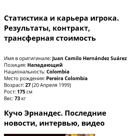
Коллективный прогноз
Турниры
Статистика и карьера игрока.
Чемпионат Мира
Украина. Премьер-Лига
Результаты, контракт,
Украина. Первая Лига
трансферная стоимость
Лига Чемпионов
Англия. Премьер Лига
Испания. Ла Лига
Имя в оригигинале:
Juan Camilo Hernández Suárez
Другие Турниры >>>
Позиция:
Нападающий
Таблицы
Национальность:
Colombia
Таблицы групп Чемпионата Мира
Место рождения:
Pereira Colombia
Украина. Премьер-Лига
Возраст:
27
(20 Апреля 1999)
Украина. Первая Лига
Рост:
175
см
Лига Чемпионов. Таблицы групп
Вес:
73
кг
Англия. Премьер-Лига
Испания. Ла Лига
Кучо Эрнандес. Последние
Все таблицы >>>
Рейтинги
новости, интервью, видео
Рейтинг стран УЕФА
Рейтинг клубов УЕФА