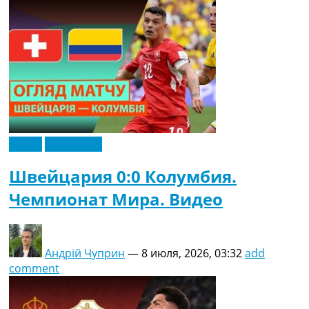
Рейтинг ФИФА
ТВ программа
RU
UA
Categories
Главная
Новости футбола
Видео
Эксклюзив
Видео
Трансферы
Швейцария 0:0 Колумбия.
Новости футбола Украины
Чемпионат Мира. Видео
Последние комментарии
Конкурс прогнозов
Логин
Рейтинги
Андрій Чуприн
—
8 июля, 2026, 03:32
add
Правила
comment
Коллективный прогноз
Турниры
Чемпионат Мира