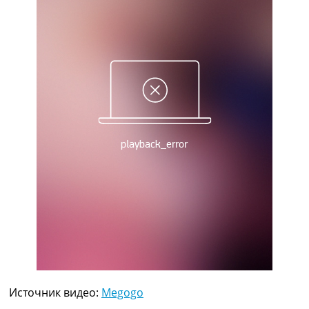
Рейтинг ФИФА
ТВ программа
RU
UA
Categories
Главная
Новости футбола
Видео
Трансферы
Новости футбола Украины
Последние комментарии
Конкурс прогнозов
Логин
Рейтинги
Правила
Коллективный прогноз
Турниры
Источник видео:
Megogo
Чемпионат Мира