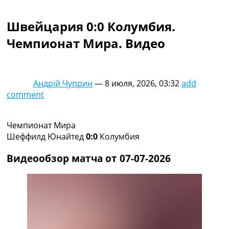
Коллективный прогноз
Турниры
Швейцария 0:0 Колумбия.
Чемпионат Мира
Чемпионат Мира. Видео
Украина. Премьер-Лига
Украина. Первая Лига
Лига Чемпионов
Англия. Премьер Лига
Андрій Чуприн
—
8 июля, 2026, 03:32
add
Испания. Ла Лига
comment
Другие Турниры >>>
Таблицы
Таблицы групп Чемпионата Мира
Чемпионат Мира
Украина. Премьер-Лига
Шеффилд Юнайтед
0:0
Колумбия
Украина. Первая Лига
Лига Чемпионов. Таблицы групп
Видеообзор матча от 07-07-2026
Англия. Премьер-Лига
Испания. Ла Лига
Все таблицы >>>
Рейтинги
Рейтинг стран УЕФА
Рейтинг клубов УЕФА