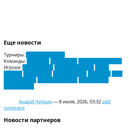
Еще новости
Турниры:
Чемпионат Мира
Команды:
Колумбия
Швейцария
Шеффилд Юнайтед
Игроки:
Гранит Джака
Давинсон Санчес
Денис
Закария
Зеки Амдуни
Кучо Эрнандес
Луис Диас
Луис
Хавьер Суарес
Мануэль Аканджи
Рубен Варгас
Седрик Иттен
Андрій Чуприн
—
8 июля, 2026, 03:32
add
comment
Новости партнеров