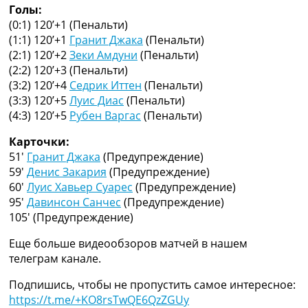
Голы:
Украина. Премьер-Лига
(0:1) 120’+1
(Пенальти)
Украина. Первая Лига
(1:1) 120’+1
Гранит Джака
(Пенальти)
Лига Чемпионов
(2:1) 120’+2
Зеки Амдуни
(Пенальти)
Англия. Премьер Лига
(2:2) 120’+3
(Пенальти)
Испания. Ла Лига
(3:2) 120’+4
Седрик Иттен
(Пенальти)
Другие Турниры >>>
(3:3) 120’+5
Луис Диас
(Пенальти)
Таблицы
(4:3) 120’+5
Рубен Варгас
(Пенальти)
Таблицы групп Чемпионата Мира
Украина. Премьер-Лига
Карточки:
Украина. Первая Лига
51′
Гранит Джака
(Предупреждение)
Лига Чемпионов. Таблицы групп
59′
Денис Закария
(Предупреждение)
Англия. Премьер-Лига
60′
Луис Хавьер Суарес
(Предупреждение)
Испания. Ла Лига
95′
Давинсон Санчес
(Предупреждение)
Все таблицы >>>
105′
(Предупреждение)
Рейтинги
Рейтинг стран УЕФА
Еще больше видеообзоров матчей в нашем
Рейтинг клубов УЕФА
телеграм канале.
Рейтинг ФИФА
ТВ программа
Подпишись, чтобы не пропустить самое интересное:
https://t.me/+KO8rsTwQE6QzZGUy