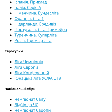
Іспанія. Приклад
Італія. Серія А
Німеччина. Бундесліга
Франція. Ліга 1
Нідерланди. Ередивіз
Португалія. Ліга Примейра
Туреччина. Суперліга
Росія. Прем'єр-ліга
Єврокубки
Ліга Чемпіонів
Ліга Європи
Ліга Конференцій
Юнацька ліга УЄФА U19
Національні збірні
Чемпіонат Світу
Відбір до ЧС
Чемпіонат Європи