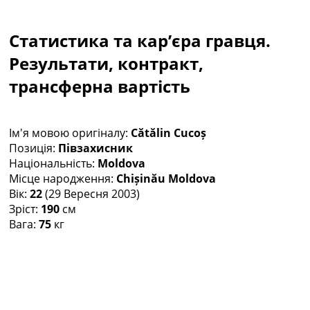
Колективний прогноз
Турніри
Статистика та кар’єра гравця.
Чемпіонат Світу
Україна. Прем’єр-Ліга
Результати, контракт,
Україна. Перша Ліга
трансферна вартість
Ліга Чемпіонів
Англія. Прем’єр-Ліга
Іспанія. Ла Ліга
Ім'я мовою оригіналу:
Cătălin Cucoș
Ще Турніри >>>
Позиція:
Півзахисник
Таблиці
Національність:
Moldova
Чемпіонат Світу. Турнирні таблиці
Місце народження:
Chișinău Moldova
Таблиця УПЛ
Вік:
22
(29 Вересня 2003)
Перша Ліга
Зріст:
190
см
Таблиця АПЛ
Вага:
75
кг
Таблиця Ла Ліги
Таблиця Ліги Чемпіонів
Всі таблиці >>>
Рейтинги
Рейтинг країн УЄФА
Рейтинг клубів УЄФА