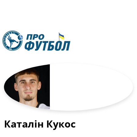
RU
UA
Головна
Меню
Новини футболу
Відео
Новини футболу України
Футбольні трансфери
Останні коментарі
Конкурс прогнозів
Каталін Кукос
Логін
Рейтінги
Правила