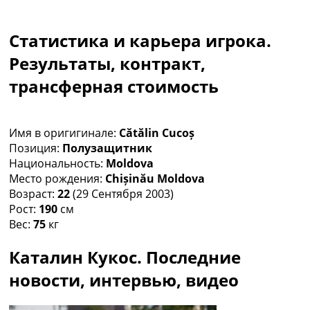
Коллективный прогноз
Турниры
Статистика и карьера игрока.
Чемпионат Мира
Украина. Премьер-Лига
Результаты, контракт,
Украина. Первая Лига
трансферная стоимость
Лига Чемпионов
Англия. Премьер Лига
Испания. Ла Лига
Имя в оригигинале:
Cătălin Cucoș
Другие Турниры >>>
Позиция:
Полузащитник
Таблицы
Национальность:
Moldova
Таблицы групп Чемпионата Мира
Место рождения:
Chișinău Moldova
Украина. Премьер-Лига
Возраст:
22
(29 Сентября 2003)
Украина. Первая Лига
Рост:
190
см
Лига Чемпионов. Таблицы групп
Вес:
75
кг
Англия. Премьер-Лига
Испания. Ла Лига
Каталин Кукос. Последние
Все таблицы >>>
Рейтинги
новости, интервью, видео
Рейтинг стран УЕФА
Рейтинг клубов УЕФА