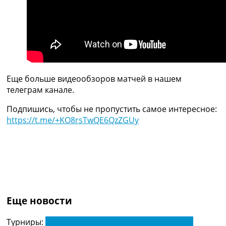
Украина. Премьер-Лига
Украина. Первая Лига
Лига Чемпионов
Англия. Премьер Лига
Испания. Ла Лига
Другие Турниры >>>
Таблицы
Еще больше видеообзоров матчей в нашем
Таблицы групп Чемпионата Мира
телеграм канале.
Украина. Премьер-Лига
Украина. Первая Лига
Подпишись, чтобы не пропустить самое интересное:
Лига Чемпионов. Таблицы групп
https://t.me/+KO8rsTwQE6QzZGUy
Англия. Премьер-Лига
Испания. Ла Лига
Все таблицы >>>
Рейтинги
Рейтинг стран УЕФА
Рейтинг клубов УЕФА
Рейтинг ФИФА
Еще новости
ТВ программа
Турниры:
Чемпионат Украины по футболу. УПЛ