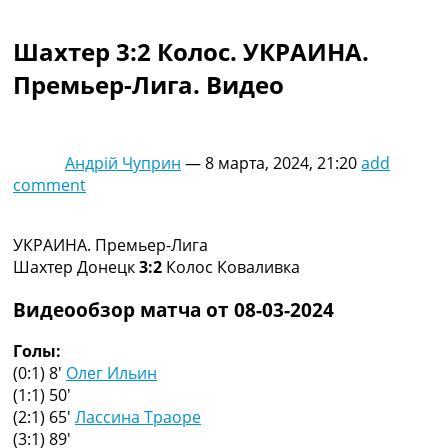
Коллективный прогноз
Турниры
Шахтер 3:2 Колос. УКРАИНА.
Чемпионат Мира
Премьер-Лига. Видео
Украина. Премьер-Лига
Украина. Первая Лига
Лига Чемпионов
Англия. Премьер Лига
Андрій Чуприн
—
8 марта, 2024, 21:20
add
Испания. Ла Лига
comment
Другие Турниры >>>
Таблицы
Таблицы групп Чемпионата Мира
УКРАИНА. Премьер-Лига
Украина. Премьер-Лига
Шахтер Донецк
3:2
Колос Коваливка
Украина. Первая Лига
Лига Чемпионов. Таблицы групп
Видеообзор матча от 08-03-2024
Англия. Премьер-Лига
Испания. Ла Лига
Голы:
Все таблицы >>>
(0:1) 8′
Олег Ильин
Рейтинги
(1:1) 50′
Рейтинг стран УЕФА
(2:1) 65′
Лассина Траоре
Рейтинг клубов УЕФА
(3:1) 89′