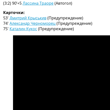
Рейтинг ФИФА
(3:2) 90’+5
Лассина Траоре
(Автогол)
ТВ программа
Карточки:
RU
53′
Дмитрий Крыськив
(Предупреждение)
UA
74′
Александр Черноморец
(Предупреждение)
75′
Каталин Кукос
(Предупреждение)
Categories
Главная
Новости футбола
Видео
Трансферы
Новости футбола Украины
Последние комментарии
Конкурс прогнозов
Логин
Рейтинги
Правила
Коллективный прогноз
Турниры
Чемпионат Мира