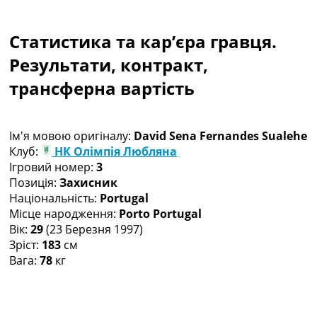
Колективний прогноз
Турніри
Статистика та кар’єра гравця.
Чемпіонат Світу
Україна. Прем’єр-Ліга
Результати, контракт,
Україна. Перша Ліга
трансферна вартість
Ліга Чемпіонів
Англія. Прем’єр-Ліга
Іспанія. Ла Ліга
Ім'я мовою оригіналу:
David Sena Fernandes Sualehe
Ще Турніри >>>
Клуб:
НК Олімпія Любляна
Таблиці
Ігровий номер:
3
Чемпіонат Світу. Турнирні таблиці
Позиція:
Захисник
Таблиця УПЛ
Національність:
Portugal
Перша Ліга
Місце народження:
Porto Portugal
Таблиця АПЛ
Вік:
29
(23 Березня 1997)
Таблиця Ла Ліги
Зріст:
183
см
Таблиця Ліги Чемпіонів
Вага:
78
кг
Всі таблиці >>>
Рейтинги
Рейтинг країн УЄФА
Рейтинг клубів УЄФА