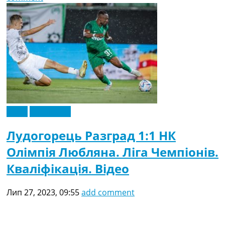
Відео
Ексклюзив
Лудогорець Разград 1:1 НК
Олімпія Любляна. Ліга Чемпіонів.
Кваліфікація. Відео
Лип 27, 2023, 09:55
add comment