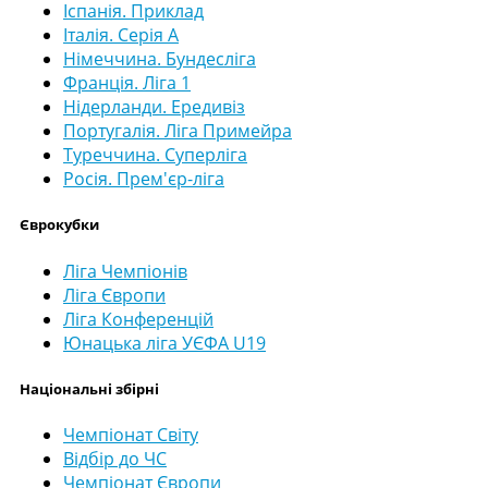
Іспанія. Приклад
Італія. Серія А
Німеччина. Бундесліга
Франція. Ліга 1
Нідерланди. Ередивіз
Португалія. Ліга Примейра
Туреччина. Суперліга
Росія. Прем'єр-ліга
Єврокубки
Ліга Чемпіонів
Ліга Європи
Ліга Конференцій
Юнацька ліга УЄФА U19
Національні збірні
Чемпіонат Світу
Відбір до ЧС
Чемпіонат Європи